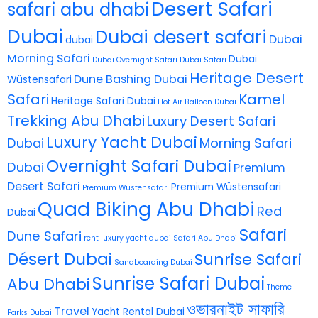
Desert Safari
safari abu dhabi
Dubai
Dubai desert safari
Dubai
dubai
Morning Safari
Dubai
Dubai Overnight Safari
Dubai Safari
Heritage Desert
Dune Bashing Dubai
Wüstensafari
Safari
Kamel
Heritage Safari Dubai
Hot Air Balloon Dubai
Trekking Abu Dhabi
Luxury Desert Safari
Luxury Yacht Dubai
Dubai
Morning Safari
Overnight Safari Dubai
Dubai
Premium
Desert Safari
Premium Wüstensafari
Premium Wüstensafari
Quad Biking Abu Dhabi
Red
Dubai
Safari
Dune Safari
rent luxury yacht dubai
Safari Abu Dhabi
Désert Dubai
Sunrise Safari
Sandboarding Dubai
Sunrise Safari Dubai
Abu Dhabi
Theme
ওভারনাইট সাফারি
Travel
Yacht Rental Dubai
Parks Dubai