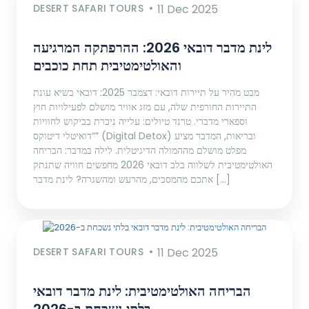
DESERT SAFARI TOURS
11 Dec 2025
לינת מדבר דובאי 2026: ההרפתקה המרגיעה
והאולטימטיבית תחת כוכבים
מבט מהיר על תיירות דובאי: דצמבר 2025: דובאי בשיא עונת
התיירות החורפית שלה, עם מזג אוויר מושלם לפעילויות חוץ
וספארי מדברי. טרנד טיולים: עלייה ניכרת בביקוש לחוויות
“דואיטלי דיטוקס” (Digital Detox) ובריאות, המדבר מציע
מפלט מושלם מההמולה הדיגיטלית. לילה במדבר: הבריחה
האולטימטיבית לשלווה בלב דובאי 2026 מחפשים חוויה שתנתק
אתכם מהמסכים, מהרעש ומהשגרה? לינת מדבר […]
DESERT SAFARI TOURS
11 Dec 2025
הבריחה האולטימטיבית: לינת מדבר דובאי
בלתי נשכחת ב-2026