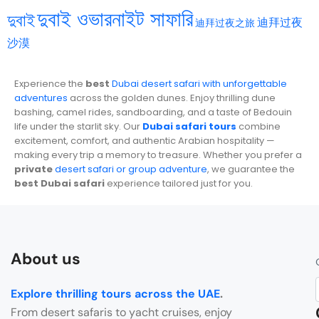
দুবাই ওভারনাইট সাফারি
দুবাই
迪拜过夜
迪拜过夜之旅
沙漠
Experience the
best
Dubai desert safari with unforgettable
adventures
across the golden dunes. Enjoy thrilling dune
bashing, camel rides, sandboarding, and a taste of Bedouin
life under the starlit sky. Our
Dubai safari tours
combine
excitement, comfort, and authentic Arabian hospitality —
making every trip a memory to treasure. Whether you prefer a
private
desert safari or group adventure
, we guarantee the
best Dubai safari
experience tailored just for you.
About us
Explore thrilling tours across the UAE
.
From desert safaris to yacht cruises, enjoy