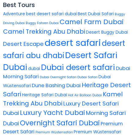
Best Tours
Adventure
best desert safari dubai
Best Dubai Safari
Buggy
Camel Farm Dubai
Driving Dubai
Buggy Fahren Dubai
Camel Trekking Abu Dhabi
Desert Buggy Dubai
desert safari
desert
Desert Escape
Desert Safari
safari abu dhabi
Dubai
Dubai desert safari
Dubai
dubai
Morning Safari
Dubai
Dubai Overnight Safari
Dubai Safari
Heritage Desert
Dune Bashing Dubai
Wüstensafari
Safari
Kamel
Heritage Safari Dubai
Hot Air Balloon Dubai
Trekking Abu Dhabi
Luxury Desert Safari
Luxury Yacht Dubai
Dubai
Morning Safari
Overnight Safari Dubai
Dubai
Premium
Desert Safari
Premium Wüstensafari
Premium Wüstensafari