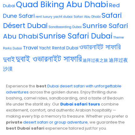
Quad Biking Abu Dhabi
Red
Dubai
Safari
Dune Safari
rent luxury yacht dubai
Safari Abu Dhabi
Désert Dubai
Sunrise Safari
Sandboarding Dubai
Sunrise Safari Dubai
Abu Dhabi
Theme
ওভারনাইট সাফারি
Travel
Yacht Rental Dubai
Parks Dubai
দুবাই ওভারনাইট সাফারি
দুবাই
迪拜过夜
迪拜过夜之旅
沙漠
Experience the
best
Dubai desert safari with unforgettable
adventures
across the golden dunes. Enjoy thrilling dune
bashing, camel rides, sandboarding, and a taste of Bedouin
life under the starlit sky. Our
Dubai safari tours
combine
excitement, comfort, and authentic Arabian hospitality —
making every trip a memory to treasure. Whether you prefer a
private
desert safari or group adventure
, we guarantee the
best Dubai safari
experience tailored just for you.