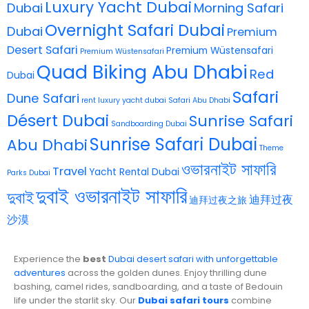
Luxury Yacht Dubai
Dubai
Morning Safari
Overnight Safari Dubai
Dubai
Premium
Desert Safari
Premium Wüstensafari
Premium Wüstensafari
Quad Biking Abu Dhabi
Red
Dubai
Safari
Dune Safari
rent luxury yacht dubai
Safari Abu Dhabi
Désert Dubai
Sunrise Safari
Sandboarding Dubai
Sunrise Safari Dubai
Abu Dhabi
Theme
ওভারনাইট সাফারি
Travel
Yacht Rental Dubai
Parks Dubai
দুবাই ওভারনাইট সাফারি
দুবাই
迪拜过夜
迪拜过夜之旅
沙漠
Experience the
best
Dubai desert safari with unforgettable
adventures
across the golden dunes. Enjoy thrilling dune
bashing, camel rides, sandboarding, and a taste of Bedouin
life under the starlit sky. Our
Dubai safari tours
combine