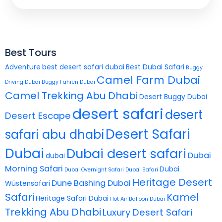
Best Tours
Adventure
best desert safari dubai
Best Dubai Safari
Buggy
Camel Farm Dubai
Driving Dubai
Buggy Fahren Dubai
Camel Trekking Abu Dhabi
Desert Buggy Dubai
desert safari
desert
Desert Escape
Desert Safari
safari abu dhabi
Dubai
Dubai desert safari
Dubai
dubai
Morning Safari
Dubai
Dubai Overnight Safari
Dubai Safari
Heritage Desert
Dune Bashing Dubai
Wüstensafari
Safari
Kamel
Heritage Safari Dubai
Hot Air Balloon Dubai
Trekking Abu Dhabi
Luxury Desert Safari