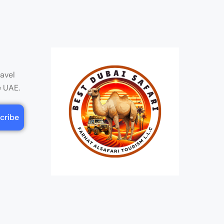
ravel
e UAE.
cribe