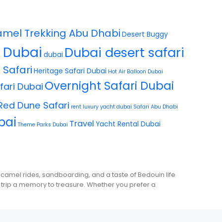
mel Trekking Abu Dhabi
Desert Buggy
i Dubai
Dubai desert safari
dubai
 Safari
Heritage Safari Dubai
Hot Air Balloon Dubai
Overnight Safari Dubai
fari Dubai
Red Dune Safari
rent luxury yacht dubai
Safari Abu Dhabi
bai
Travel
Yacht Rental Dubai
Theme Parks Dubai
 camel rides, sandboarding, and a taste of Bedouin life
trip a memory to treasure. Whether you prefer a