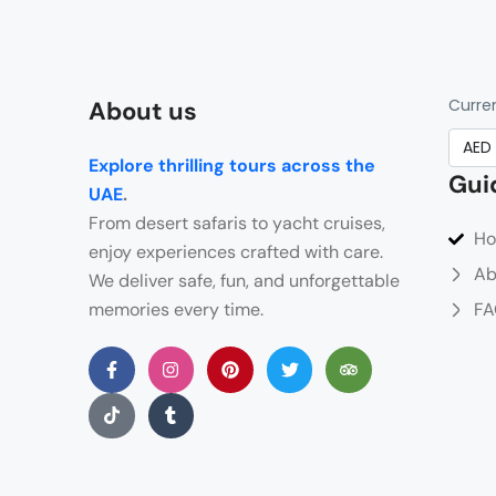
Curre
About us
Explore thrilling tours across the
Gui
UAE
.
From desert safaris to yacht cruises,
H
enjoy experiences crafted with care.
Ab
We deliver safe, fun, and unforgettable
memories every time.
FA