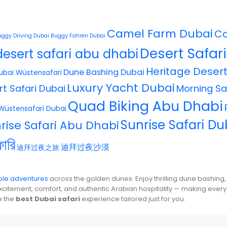
Camel Farm Dubai
Ca
uggy Driving Dubai
Buggy Fahren Dubai
Desert Safar
desert safari abu dhabi
Heritage Desert
Dune Bashing Dubai
ubai Wüstensafari
Luxury Yacht Dubai
rt Safari Dubai
Morning Sa
Quad Biking Abu Dhabi
Wüstensafari Dubai
Sunrise Safari Du
rise Safari Abu Dhabi
ারি
迪拜过夜沙漠
迪拜过夜之旅
able adventures
across the golden dunes. Enjoy thrilling dune bashing,
itement, comfort, and authentic Arabian hospitality — making every 
e the
best Dubai safari
experience tailored just for you.