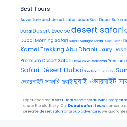
Best Tours
Adventure
best desert safari dubai
Best Dubai Safari
B
desert safari
Desert Escape
Dubai
Dubai Morning Safari
D
Dubai Overnight Safari
Dubai Safari
Kamel Trekking Abu Dhabi
Luxury Dese
Premium Desert Safari
Premium 
Premium Wüstensafari
Safari Désert Dubai
Sun
Sandboarding Dubai
দুবাই ওভারনাইট সাফ
ওভারনাইট সাফারি দুবাই
Experience the
best
Dubai desert safari with unforgett
under the starlit sky. Our
Dubai safari tours
combine exc
private
desert safari or group adventure
, we guarante