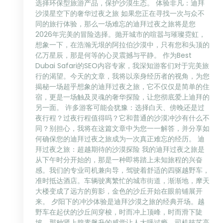
选择环保型旅游产品，保护沙漠生态。 体验非凡：迪拜
沙漠星空下的奢华过夜之旅 如果您正在寻找一次与众不
同的旅行体验，那么一场难忘的迪拜过夜之旅将是您
2026年完美的冒险选择。抛开城市的喧嚣与璀璨霓虹，
想象一下，在浩瀚无垠的阿拉伯沙漠中，只有您和头顶的
亿万星辰，那是何等的心灵震撼与平静。 作为Best
Dubai Safari的SEO内容专家，我深知游客们对于完美旅
行的渴望。今天的文章，我将以亲身经历者的视角，为您
揭秘一场超乎想象的迪拜过夜之旅，它不仅仅是简单的住
宿，更是一场触及灵魂的奢华探险，让您彻底爱上迪拜的
另一面。 许多游客可能会犹豫：选择白天、傍晚还是过
夜行程？过夜行程值得吗？它和普通的沙漠冲沙有什么不
同？别担心，我将在这篇文章中为您一一解答，并分享如
何确保您的迪拜过夜之旅成为一次真正难忘的经历。 迪
拜过夜之旅：超越期待的沙漠探险 我的迪拜过夜之旅是
从下午时分开始的，那是一种即将踏上未知旅程的兴奋
感。我们的专业司机兼向导，驾驶着舒适的四驱越野车，
准时抵达酒店。车辆驶离繁忙的城市街道，渐渐地，摩天
大楼变成了远方的剪影，金色的沙丘开始在眼前铺展开
来。 夕阳下的冲沙体验是迪拜沙漠之旅的经典开场。越
野车在起伏的沙丘间穿梭，时而冲上顶峰，时而滑下陡
坡，那种肾上腺素飙升的感觉让人大呼过瘾。司机技艺高