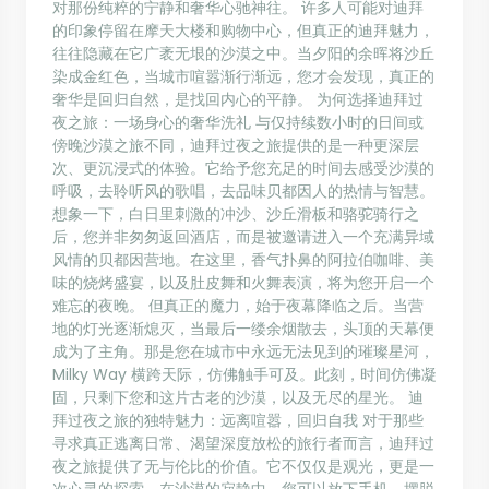
对那份纯粹的宁静和奢华心驰神往。 许多人可能对迪拜
的印象停留在摩天大楼和购物中心，但真正的迪拜魅力，
往往隐藏在它广袤无垠的沙漠之中。当夕阳的余晖将沙丘
染成金红色，当城市喧嚣渐行渐远，您才会发现，真正的
奢华是回归自然，是找回内心的平静。 为何选择迪拜过
夜之旅：一场身心的奢华洗礼 与仅持续数小时的日间或
傍晚沙漠之旅不同，迪拜过夜之旅提供的是一种更深层
次、更沉浸式的体验。它给予您充足的时间去感受沙漠的
呼吸，去聆听风的歌唱，去品味贝都因人的热情与智慧。
想象一下，白日里刺激的冲沙、沙丘滑板和骆驼骑行之
后，您并非匆匆返回酒店，而是被邀请进入一个充满异域
风情的贝都因营地。在这里，香气扑鼻的阿拉伯咖啡、美
味的烧烤盛宴，以及肚皮舞和火舞表演，将为您开启一个
难忘的夜晚。 但真正的魔力，始于夜幕降临之后。当营
地的灯光逐渐熄灭，当最后一缕余烟散去，头顶的天幕便
成为了主角。那是您在城市中永远无法见到的璀璨星河，
Milky Way 横跨天际，仿佛触手可及。此刻，时间仿佛凝
固，只剩下您和这片古老的沙漠，以及无尽的星光。 迪
拜过夜之旅的独特魅力：远离喧嚣，回归自我 对于那些
寻求真正逃离日常、渴望深度放松的旅行者而言，迪拜过
夜之旅提供了无与伦比的价值。它不仅仅是观光，更是一
次心灵的探索。在沙漠的寂静中，您可以放下手机，摆脱