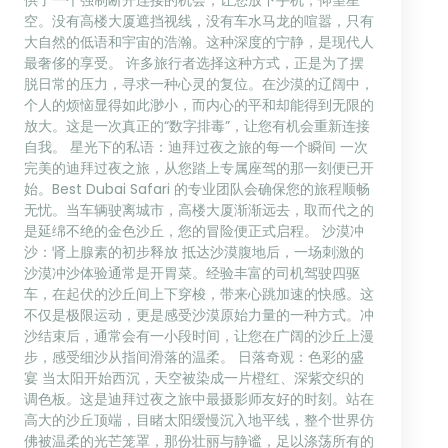
空。没有高楼大厦遮挡视线，没有车水马龙的喧嚣，只有
大自然的低语和宇宙的浩瀚。这种深度的宁静，是现代人
最奢侈的享受。 许多旅行者选择这种方式，正是为了摆
脱日常的压力，寻求一种心灵的复位。在沙漠的辽阔中，
个人的烦恼显得如此渺小，而内心的平和却能得到无限的
放大。这是一次真正的“数字排毒”，让您有机会重新连接
自我。 星光下的私语：迪拜过夜之旅的每一个瞬间 一次
完美的迪拜过夜之旅，从您踏上专属座驾的那一刻便已开
始。Best Dubai Safari 的专业团队会确保您的旅程顺畅
无忧。当车辆驶离城市，高楼大厦渐渐远去，取而代之的
是延绵不绝的金色沙丘，您的冒险便正式启程。 沙漠冲
沙：肾上腺素的初步释放 抵达沙漠腹地后，一场刺激的
沙漠冲沙体验通常是开胃菜。经验丰富的司机驾驶四驱
车，在起伏的沙丘间上下穿梭，带来心跳加速的快感。这
不仅是极限运动，更是感受沙漠原始力量的一种方式。冲
沙结束后，通常会有一小段时间，让您在广阔的沙丘上漫
步，感受细沙从指间滑落的温柔。 日落奇观：色彩的盛
宴 当太阳开始西沉，天空被染成一片橙红、深紫交织的
调色板。这是迪拜过夜之旅中最摄影师友好的时刻。站在
高大的沙丘顶端，目睹太阳缓慢沉入地平线，整个世界仿
佛被温柔的光芒笼罩，那份壮丽与静谧，足以涤荡所有的