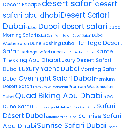
desert safari
desert
Desert Escape
Desert Safari
safari abu dhabi
Dubai
Dubai desert safari
Dubai
dubai
Morning Safari
Dubai
Dubai Overnight Safari
Dubai Safari
Heritage Desert
Dune Bashing Dubai
Wüstensafari
Safari
Kamel
Heritage Safari Dubai
Hot Air Balloon Dubai
Trekking Abu Dhabi
Luxury Desert Safari
Luxury Yacht Dubai
Dubai
Morning Safari
Overnight Safari Dubai
Dubai
Premium
Desert Safari
Premium Wüstensafari
Premium Wüstensafari
Quad Biking Abu Dhabi
Red
Dubai
Safari
Dune Safari
rent luxury yacht dubai
Safari Abu Dhabi
Désert Dubai
Sunrise Safari
Sandboarding Dubai
Sunrise Safari Dubai
Abu Dhabi
Theme