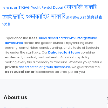
ওভারনাইট সাফারি
Travel
Yacht Rental Dubai
Parks Dubai
দুবাই ওভারনাইট সাফারি
দুবাই
迪拜过夜
迪拜过夜之旅
沙漠
Experience the
best
Dubai desert safari with unforgettable
adventures
across the golden dunes. Enjoy thrilling dune
bashing, camel rides, sandboarding, and a taste of Bedouin
life under the starlit sky. Our
Dubai safari tours
combine
excitement, comfort, and authentic Arabian hospitality —
making every trip a memory to treasure. Whether you prefer a
private
desert safari or group adventure
, we guarantee the
best Dubai safari
experience tailored just for you.
About us