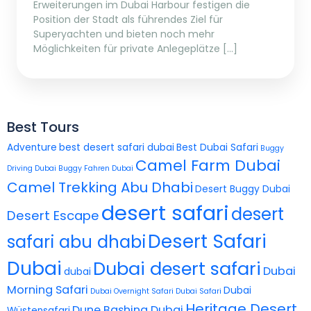
Erweiterungen im Dubai Harbour festigen die
Position der Stadt als führendes Ziel für
Superyachten und bieten noch mehr
Möglichkeiten für private Anlegeplätze […]
Best Tours
Adventure
best desert safari dubai
Best Dubai Safari
Buggy
Camel Farm Dubai
Driving Dubai
Buggy Fahren Dubai
Camel Trekking Abu Dhabi
Desert Buggy Dubai
desert safari
desert
Desert Escape
Desert Safari
safari abu dhabi
Dubai
Dubai desert safari
Dubai
dubai
Morning Safari
Dubai
Dubai Overnight Safari
Dubai Safari
Heritage Desert
Dune Bashing Dubai
Wüstensafari