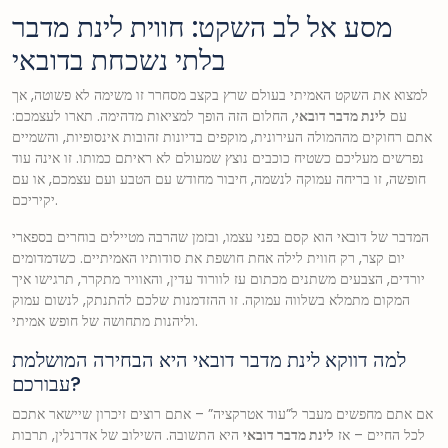
מסע אל לב השקט: חווית לינת מדבר
בלתי נשכחת בדובאי
למצוא את השקט האמיתי בעולם שרץ בקצב מסחרר זו משימה לא פשוטה, אך
עם
לינת מדבר דובאי
, החלום הזה הופך למציאות מדהימה. תארו לעצמכם:
אתם רחוקים מההמולה העירונית, מוקפים בדיונות זהובות אינסופיות, והשמיים
נפרשים מעליכם כשטיח כוכבים נוצץ שמעולם לא ראיתם כמותו. זו אינה עוד
חופשה, זו בריחה עמוקה לנשמה, חיבור מחודש עם הטבע ועם עצמכם, או עם
יקיריכם.
המדבר של דובאי הוא קסם בפני עצמו, ובזמן שהרבה מטיילים בוחרים בספארי
יום קצר, רק חווית לילה אחת חושפת את סודותיו האמיתיים. כשדמדומים
יורדים, הצבעים משתנים מכתום עז לוורוד עדין, והאוויר מתקרר, תרגישו איך
המקום מתמלא בשלווה עמוקה. זו ההזדמנות שלכם להתנתק, לנשום עמוק
וליהנות מתחושה של חופש אמיתי.
למה דווקא לינת מדבר דובאי היא הבחירה המושלמת
עבורכם?
אם אתם מחפשים מעבר ל”עוד אטרקציה” – אתם רוצים זיכרון שיישאר אתכם
לכל החיים – אז
לינת מדבר דובאי
היא התשובה. השילוב של אדרנלין, תרבות