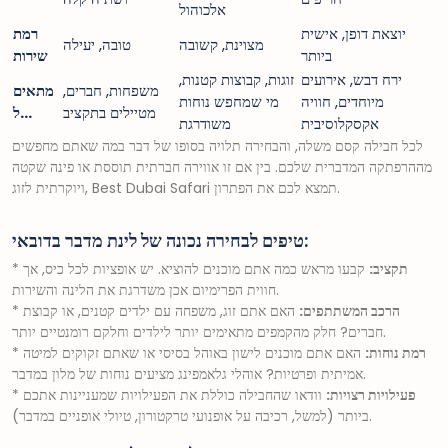
אלכוהול
יוצאת דופן, אישית
רמת
מצוינת, קשובה
טובה, יעילה
ביותר
שירות
ירח דבש, אירועים
זוגות, קבוצות קטנות,
משפחות, חברים,
מתאים
מיוחדים, חוויה
מי שמחפש נוחות
מטיילים בתקציב
ל…
אקסקלוסיבית
משודרגת
לכל חבילה קסם משלה, והבחירה תלויה בסופו של דבר במה שאתם מחפשים
מההרפתקה המדברית שלכם. בין אם זו אווירה חברתית תוססת או פינה שקטה
ויוקרתית לזוג, Best Dubai Safari תמצא לכם את הפתרון.
טיפים לבחירה נכונה של לינת מדבר בדובאי:
תקציב:
קבעו מראש כמה אתם מוכנים להוציא. יש אופציות לכל כיס, אך
*
חווית הפרימיום אכן משדרגת את הלינה והשירות.
הרכב המשתתפים:
האם אתם זוג, משפחה עם ילדים קטנים, או קבוצת
*
חברים? חלק מהקמפים מתאימים יותר לילדים וחלקם רומנטיים יותר.
רמת נוחות:
האם אתם מוכנים לישון באוהל בסיסי או שאתם זקוקים למיטה
*
אמיתית ופרטיות? אוהלי גלאמפינג מציעים נוחות של מלון במדבר.
פעילויות רצויות:
וודאו שהחבילה כוללת את הפעילויות שמעניינות אתכם
*
ביותר (למשל, רכיבה על אופנועי טרקטורון, טיולי אופניים במדבר).