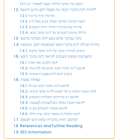
הקסם של המדבר בלילה: מעבר לספארי יום
חווית לינת מדבר דובאי: מה מצפה לכם מרגע ההגעה?
אדרנלין וכיף בדיונות
הגעה למחנה הבדואי וקבלת פנים מסורתית
ארוחת ערב ברביקיו ובידור תחת הכוכבים
הלילה מתחת לשמיים של לינת מדבר דובאי
בוקר במדבר וסיום מסע לינת המדבר בדובאי
בחירת חבילת לינת מדבר דובאי המתאימה לכם: השוואה
טיפים לבחירה נכונה של לינת מדבר בדובאי:
התארגנות וטיפים חשובים לקראת לינת מדבר דובאי
מה ללבוש ומה לארוז?
האם לינת מדבר דובאי מתאימה לכל אחד?
טיפים למטיילים בפעם הראשונה
שאלות נפוצות
האם לינת מדבר דובאי בטוחה?
מה העונה הטובה ביותר לצאת ללינת מדבר בדובאי?
האם יש שירותים ומקלחות בקמפים?
האם האוכל במדבר כשר/צמחוני/טבעוני?
האם אפשר להצטלם עם בז?
מה ההבדל בין ספארי בוקר, ערב ולילה?
לסיכום: חוויה מדברית שלא תרצו לפספס
References and Further Reading
SEO Information