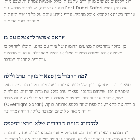
רוב הקמפים מציעים מגוון רחב של מנות, כולל אופציות צמחוניות וטבעוניות.
בנוגע לכשרות, יש לבדוק מראש עם Best Dubai Safari אם ניתן לספק
ארוחה כשרה או להביא אוכל מהבית. עדיף ליידע אותם על כל דרישה תזונתית
מיוחדת בעת ההזמנה.
האם אפשר להצטלם עם בז?
כן, בחלק מהחבילות מציעים הדגמות של צייד עם בזים, ותוכלו להחזיק בז
מצטלם איתו תמורת תשלום סמלי או כחלק מהחבילה. זו חוויה מרתקת
וייחודית לתרבות המדבר.
מה ההבדל בין ספארי בוקר, ערב ולילה?
ספארי בוקר מתמקד בכיף של מרוץ הדיונות ופעילויות בוקר כמו גלישת חול,
ומסתיים לפני שהחום מתגבר. ספארי ערב כולל את מרוץ הדיונות, פעילויות
קמפ, ארוחת ערב ובידור, ומחזירים אתכם לעיר באותו לילה. לינת מדבר
(Overnight Safari) כוללת את כל אלו, בתוספת שינה בקמפ, ארוחת בוקר,
וחוויה מלאה של שקט המדבר בלילה וזריחה מרהיבה.
לסיכום: חוויה מדברית שלא תרצו לפספס
לינת מדבר דובאי
היא יותר מסתם טיול – זוהי מסע אל עולם אחר, הזדמנות
להתנתק מהשגרה ולהתחבר לטבע עוצמתי. זו חוויה שמעוררת את כל החושים,