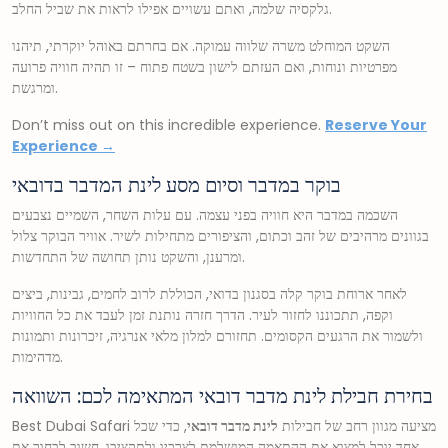
גלקסיה שלמה, ואתם עשויים אפילו לראות את שביל החלב.
השקט המוחלט משרה שלווה עמוקה. אם בחרתם באוהל יוקרתי, תיהנו
מפרטיות ונוחות, ואם העזתם לישון בשטח פתוח – זו תהיה חוויה פרועה
ומרגשת.
Don’t miss out on this incredible experience.
Reserve Your
Experience →
בוקר במדבר וסיום מסע לינת המדבר בדובאי
השכמה במדבר היא חוויה בפני עצמה. עם עלות השחר, השמיים נצבעים
בגוונים מרהיבים של זהב וכתום, והציפורים מתחילות לשיר. אוויר הבוקר צלול
ומרענן, והשקט נותן תחושה של התחדשות.
לאחר ארוחת בוקר קלה בסגנון בדואי, הכוללת לרוב לחמים, גבינות, ביצים
וקפה, תתכוננו לחזור לעיר. הדרך חזרה נותנת זמן לעבד את כל החוויות
ולשמור את הרגעים הקסומים. תחזורם למלון מלאי אנרגיה, זיכרונות ותמונות
מדהימות.
בחירת חבילת לינת מדבר דובאי המתאימה לכם: השוואה
Best Dubai Safari מציעה מגוון רחב של חבילות
לינת מדבר דובאי
, כדי שכל
אחד יוכל למצוא את ההתאמה המושלמת לצרכיו ולתקציבו. חשוב לבחור את