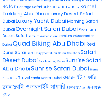
Safari
Kamel
Heritage Safari Dubai
Hot Air Balloon Dubai
Trekking Abu Dhabi
Luxury Desert Safari
Luxury Yacht Dubai
Dubai
Morning Safari
Overnight Safari Dubai
Dubai
Premium
Desert Safari
Premium Wüstensafari
Premium Wüstensafari
Quad Biking Abu Dhabi
Red
Dubai
Safari
Dune Safari
rent luxury yacht dubai
Safari Abu Dhabi
Désert Dubai
Sunrise Safari
Sandboarding Dubai
Sunrise Safari Dubai
Abu Dhabi
Theme
ওভারনাইট সাফারি
Travel
Yacht Rental Dubai
Parks Dubai
দুবাই ওভারনাইট সাফারি
দুবাই
迪拜过夜
迪拜过夜之旅
沙漠