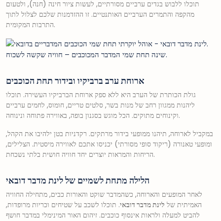
תוכלו ללבוש בגדים ערביים מסורתיים, לעשות ציור חינה (חנה), ולטעום
מהקפה והתמרים הערביים האותנטיים. זו ההזדמנות שלכם לצלול לתוך
התרבות המקומית.
שינה תחת שמי המדבר המכוכבים – חוויה שקשה לשכוח.
ארוחת ערב ברביקיו ובידור תחת הכוכבים
גולת הכותרת של הערב היא ללא ספק ארוחת הברביקיו העשירה. תוכלו
ליהנות ממגוון רחב של מנות בשר, סלטים טריים, חומוס, לחמים ערביים
וקינוחים מתוקים. הכל מוגש בסגנון בופה, באווירה פתוחה ונינוחה.
במקביל לארוחה, תיהנו ממופעי בידור מרתקים. רקדניות בטן ילהיבו את הקהל,
ומופעי טאנורה (ריקוד סופי מסורתי) יכניסו אתכם לאווירה מיסטית. הצלילים,
הריחות והמראות יוצרים יחד חוויה חושית בלתי נשכחת.
הלילה מתחת לשמיים של לינת מדבר דובאי
לאחר המופעים והארוחה, כשהמדבר שוקט והאורות כבים, מתחילה החוויה
האמיתית של
לינת מדבר דובאי
. תוכלו לשכב על שטיחים וכריות מרופדות,
להביט למעלה ולראות אינסוף כוכבים. זיהום האור המינימלי במדבר חושף