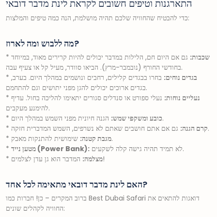
התארגנות וטיפים חשובים לקראת לינת מדבר דובאי
כדי להבטיח שהחוויה שלכם תהיה מושלמת, הנה כמה טיפים והמלצות:
מה ללבוש ומה לארוז?
שכבות:
גם אם היום חם, הלילות במדבר יכולים להיות קרירים מאוד, במיוחד
*
בחודשי החורף (נובמבר-מרץ). הביאו סוודר, מעיל קל או צעיף עבה.
בגדים נוחים:
בחרו בבגדים קלילים, רחבים ונושמים במהלך היום. בערב,
*
בגדים ארוכים יכולים להגן מפני יתושים וגם להתחמם.
נעליים נוחות:
נעלי ספורט או סנדלים סגורים יתאימו להליכה בחול. עדיף
*
להימנע מעקבים.
הגנה חיונית מפני השמש במהלך היום.
כובע ומשקפי שמש:
*
גם אם אתם חושבים שאתם לא נשרפים, השמש המדברית חזקה.
קרם הגנה:
*
שימושית להתנקות מאבק.
מגבת קטנה:
*
לא תמיד תהיה גישה קלה לשקעים.
מטען נייד (Power Bank):
*
המדבר הוא גן עדן לצלמים!
מצלמה:
*
האם לינת מדבר דובאי מתאימה לכל אחד?
ברוב המקרים – כן! חברות כמו Best Dubai Safari דואגות להתאים את
החוויה לקהלים שונים: