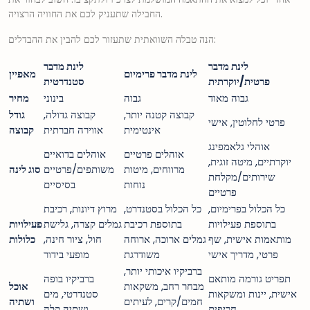
החבילה שתעניק לכם את החוויה הרצויה.
הנה טבלה השוואתית שתעזור לכם להבין את ההבדלים:
לינת מדבר
לינת מדבר
לינת מדבר פרימיום
מאפיין
פרטית/יוקרתית
סטנדרטית
גבוה מאוד
גבוה
בינוני
מחיר
קבוצה קטנה יותר,
קבוצה גדולה,
גודל
פרטי לחלוטין, אישי
אינטימית
אווירה חברתית
קבוצה
אוהלי גלאמפינג
אוהלים פרטיים
אוהלים בדואיים
יוקרתיים, מיטה זוגית,
מרווחים, מיטות
משותפים/פרטיים
סוג לינה
שירותים/מקלחת
נוחות
בסיסיים
פרטיים
כל הכלול בפרימיום,
כל הכלול בסטנדרט,
מרוץ דיונות, רכיבת
בתוספת פעילויות
בתוספת רכיבת
גמלים קצרה, גלישת
פעילויות
מותאמות אישית, שף
גמלים ארוכה, ארוחה
חול, ציור חינה,
כלולות
פרטי, מדריך אישי
משודרגת
מופעי בידור
ברביקיו איכותי יותר,
תפריט גורמה מותאם
ברביקיו בופה
מבחר רחב, משקאות
אוכל
אישית, יינות ומשקאות
סטנדרטי, מים
חמים/קרים, לעיתים
ושתיה
חריפים
ושתיה קלה