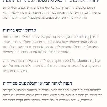
חווית לינת מדבר דובאי: מה מצפה לכם מרגע ההגעה?
המסע שלכם מתחיל בדרך כלל באיסוף נוח מהמלון שלכם בדובאי. מרגע
שתעלו לרכב, תרגישו שההרפתקה כבר החלה. נסיעה קצרה מחוץ לעיר והנוף
מתחלף – גורדי השחקים מפנים את מקומם לדיונות חול מרהיבות.
אדרנלין וכיף בדיונות
החלק הראשון של החוויה הוא לרוב מרוץ דיונות (Dune Bashing) עוצר
נשימה. נהגים מיומנים יקחו אתכם בנסיעה מרגשת במעלה ומורד הדיונות,
חוויה מלאת אדרנלין שתגרום לכם לצחוק ולהתרגש. זו דרך מצוינת להיכנס
לאווירת המדבר ולשכוח את כל הטרדות היומיומיות.
לאחר מכן, תוכלו ליהנות מפעילויות כמו גלישת חול (Sandboarding) או
רכיבה קצרה על גמלים. זו הזדמנות מושלמת לתמונות בלתי נשכחות על רקע
השקיעה המדברית.
הגעה למחנה הבדואי וקבלת פנים מסורתית
כשתגיעו למחנה הבדואי, תתקבלו בחום ובנדיבות. המחנות מתוכננים בקפידה
כדי לשלב בין מסורת לנוחות. לרוב תמצאו שם פינות ישיבה נעימות עם כריות
ושטיחים, אזורים מוגדרים לאוכל ובידור, ומתקני לינה נקיים ומסודרים.