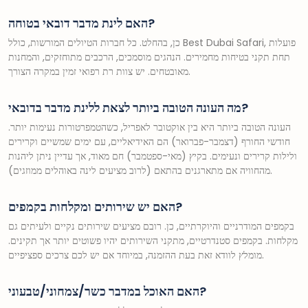
האם לינת מדבר דובאי בטוחה?
כן, בהחלט. כל חברות הטיולים המורשות, כולל Best Dubai Safari, פועלות
תחת תקני בטיחות מחמירים. הנהגים מוסמכים, הרכבים מתוחזקים, והמחנות
מאובטחים. יש צוות רת רפואי זמין במקרה הצורך.
מה העונה הטובה ביותר לצאת ללינת מדבר בדובאי?
העונה הטובה ביותר היא בין אוקטובר לאפריל, כשהטמפרטורות נעימות יותר.
חודשי החורף (דצמבר-פברואר) הם האידיאליים, עם ימים שמשיים וקרירים
ולילות קרירים ונעימים. בקיץ (מאי-ספטמבר) חם מאוד, אך עדיין ניתן ליהנות
מהחוויה אם מתארגנים בהתאם (לרוב מציעים לינה באוהלים ממוזגים).
האם יש שירותים ומקלחות בקמפים?
בקמפים המודרניים והיוקרתיים, כן. רובם מציעים שירותים נקיים ולעיתים גם
מקלחות. בקמפים סטנדרטיים, מתקני השירותים יהיו פשוטים יותר אך תקינים.
מומלץ לוודא זאת בעת ההזמנה, במיוחד אם יש לכם צרכים ספציפיים.
האם האוכל במדבר כשר/צמחוני/טבעוני?