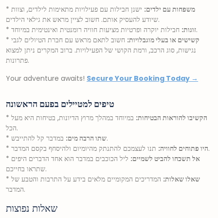
משפחות עם ילדים:
ישנן חבילות עם פעילויות מתאימות לילדים, וצוות
*
שיודע להעסיק אותם. חשוב לציין מראש את גילאי הילדים.
חבילות יוקרה ופרטיות מציעות חוויה רומנטית ואינטימית במיוחד.
זוגות:
*
קשישים או בעלי מוגבלויות:
חשוב לתאם מראש עם חברת הטיולים לגבי
*
נגישות, סוג הרכב, ורמת הקושי של הפעילויות. ברוב המקרים ניתן למצוא
פתרונות.
Your adventure awaits!
Secure Your Booking Today →
טיפים למטיילים בפעם הראשונה
הקשיבו להוראות הבטיחות:
במיוחד במהלך מרוץ הדיונות, בטיחות היא מעל
*
הכל.
במדבר קל להתייבש.
שתו הרבה מים:
*
תנו לעצמכם להתנתק מהיומיום ולהיסחף בקסם המדבר.
היו פתוחים לחוויה:
*
אל תשכחו להביט לשמיים:
ליל הכוכבים במדבר הוא אחד הדברים היפים
*
שתראו בחייכם.
שאלו שאלות:
המדריכים המקומיים מלאים בידע על התרבות והטבע של
*
המדבר.
שאלות נפוצות