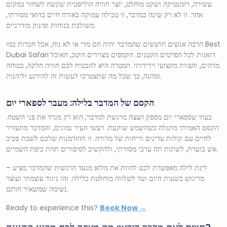
עשירה, רומנטיקה ושקט מוחלט, יוצר חוויה הוליסטית שקשה לשחזר במקום
אחר. זו לא רק שינה במדבר, זו טבילה עמוקה באורח חיים בדואי מסורתי,
משולבת בנוחות ופינוק מודרניים.
הרבה אנשים חוששים שהמדבר יהיה חם מדי או לא נוח, אבל חברות כמו Best
Dubai Safari דואגות לכל הפרטים הקטנים. הקמפים מצוידים היטב, האוכל
מדהים, והצוות מקצועי וידידותי. המטרה היא להבטיח לכם חוויה חלקה, בטוחה
ומהנה, כך שכל מה שתצטרכו לעשות זה להירגע וליהנות.
הקסם של המדבר בלילה: מעבר לספארי יום
בעוד שספארי יום מספק הצצה מרגשת למדבר, הוא רק מגרד את פני השטח.
הקסם האמיתי מתגלה כשהשמש שוקעת. רעשי העיר נמוגים, והמדבר מתעורר
לחיים עם קולות עדינים וריחות של מדורה. זו ההזדמנות שלכם לשבת סביב
אש בוערת, לשתות תה ערבי מסורתי, ולהקשיב לסיפורים תחת כיפת השמיים.
לינת לילה מאפשרת לכם לחוות את מלוא מנעד הרגשות שהמדבר מציע –
מריגוש בשעות היום ועד לשלווה מוחלטת בלילה. זהו ניגוד עוצמתי ועוצר
נשימה שמשאיר חותם.
Ready to experience this?
Book Now →