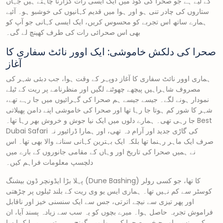
کے لیے ہے جو صحرا کی گود میں ایک ایسی رات گزارنا چاہتے ہیں جہاں
ستاروں کی چادر تنی ہو اور ہوا میں قدیم کہانیوں کی خوشبو ہو۔ آئیے
ہمارے ساتھ اس تجربے کو محسوس کریں، ایک ایسی کہانی جو آپ کو
بھی اس صحرائی رات کی طرف کھینچ لے گی۔
صحرا کی دلکش خاموشی: ایک اوور نائٹ سفاری کا
آغاز
ہماری اوور نائٹ سفاری کا آغاز دوپہر کے وقت ہوا، جب دبئی شہر کی
مصروف شاہراہیں پیچھے چھوٹنے لگیں اور منظرنامے پر ریت کے ٹیلے
نمودار ہونے لگے۔ جیسے جیسے ہم صحرا کی گہرائیوں میں جا رہے تھے،
شہر کا شور کم ہوتا جا رہا تھا اور صحرا کی خاموشی اپنے دامن پھیلاتی
جا رہی تھی۔ ہمارے دلوں میں ایک نیا جوش و خروش بھر رہا تھا۔ Best
Dubai Safari کی گاڑی جدید اور آرام دہ تھی، اور ہمارا ڈرائیور نہ
صرف ایک ماہر رہنما تھا بلکہ ایک بہترین کہانی سنانے والا بھی تھا۔ اس
نے ہمیں صحرا کی تاریخ اور وہاں کے مقامی جانوروں کے بارے میں
دلچسپ معلومات فراہم کیں۔
پہلا بڑا ایڈونچر ڈون بیشنگ (Dune Bashing) کا تھا، جو کسی رولر
کوسٹر سے کم نہیں تھا۔ ہماری ایس یو وی ریت کے بلند ٹیلوں پر چڑھتی
اور پھر تیزی سے نیچے اترتی، جس سے ایک سنسنی خیز اور ناقابل
فراموش تجربہ حاصل ہوا۔ میرے بچوں کو یہ سب سے زیادہ پسند آیا، ان
کی ہنسی اور چیخیں صحرا کی ہوا میں گونج رہی تھیں۔ یہ ایک ایسا