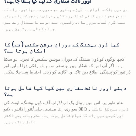
اوور نائٹ سفاری کے لیے کیا پہننا چاہیے؟
دن میں ہلکے، آرام دہ کپڑے پہنیں جو دھوپ سے بچائیں۔ رات کے
لیے، صحرا میں کافی ٹھنڈ ہو سکتی ہے، اس لیے جیکٹ یا سویٹر
جیسا گرم لباس ضرور ساتھ رکھیں۔ بند جوتے یا سینڈل ریت میں
چلنے کے لیے بہترین ہیں۔
کیا ڈون بیشنگ کے دوران موشن سکنس (قے) کا
امکان ہوتا ہے؟
کچھ لوگوں کو ڈون بیشنگ کے دوران موشن سکنس کا تجربہ ہو سکتا
ہے۔ اگر آپ اس کے شکار ہیں تو سفر سے پہلے ہلکی دوا لے لیں اور
ڈرائیور کو پیشگی اطلاع دیں تاکہ وہ گاڑی کو زیادہ احتیاط سے چلا سکے۔
دبئی اوور نائٹ سفاری میں کیا کیا شامل ہوتا
ہے؟
عام طور پر، اس میں ہوٹل پک اپ/ڈراپ آف، ڈون بیشنگ، اونٹ کی
سواری، ہنا مہندی، بیلی/تنورا ڈانس، لائیو BBQ ڈنر، صبح کا ناشتہ،
اور کیمپ میں رات کا قیام شامل ہوتا ہے۔ مشروبات بھی اکثر
شامل ہوتے ہیں۔