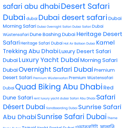
Desert Safari
safari abu dhabi
Dubai
Dubai desert safari
Dubai
dubai
Morning Safari
Dubai
Dubai Overnight Safari
Dubai Safari
Heritage Desert
Dune Bashing Dubai
Wüstensafari
Safari
Kamel
Heritage Safari Dubai
Hot Air Balloon Dubai
Trekking Abu Dhabi
Luxury Desert Safari
Luxury Yacht Dubai
Dubai
Morning Safari
Overnight Safari Dubai
Dubai
Premium
Desert Safari
Premium Wüstensafari
Premium Wüstensafari
Quad Biking Abu Dhabi
Red
Dubai
Safari
Dune Safari
rent luxury yacht dubai
Safari Abu Dhabi
Désert Dubai
Sunrise Safari
Sandboarding Dubai
Sunrise Safari Dubai
Abu Dhabi
Theme
ওভারনাইট সাফারি
Travel