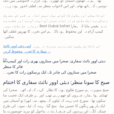
تھا۔ ہم نے گھنٹوں آسمان کو گھورتے ہوئے گزارے، خاموشی میں ایک
دوسرے کے ہاتھ تھامے اور اس لاجواب منظر سے لطف اندوز ہوتے رہے۔
اس خاموشی اور سکون کا کوئی مول نہیں تھا۔ یہ شہر کی مصروف
زندگی سے ایک مکمل فرار تھا، جہاں آپ اپنے آپ سے اور فطرت سے
دوبارہ جڑ سکتے ہیں۔ Best Dubai Safari نے یہ یقینی بنایا کہ ہمارا
کیمپ آرام دہ اور محفوظ ہو، تاکہ ہم اس تجربے کا بھرپور لطف اٹھا
سکیں۔
اس ناقابل یقین تجربے سے محروم نہ ہوں۔
اپنی دبئی اوور نائٹ
سفاری کا تجربہ محفوظ کریں →
صحرا میں ستاروں کی چادر تلے ایک پرسکون رات کا تجربہ۔
صبح کا سونا منظر: دبئی اوور نائٹ سفاری کا اختتام
صبح سویرے، ہم سورج طلوع ہونے کا نظارہ کرنے کے لیے اٹھے۔ صحرا کی
ٹھنڈی ہوا ہمارے چہروں کو چھو رہی تھی، اور ہر طرف ایک عجیب سا
سکون تھا۔ سورج جب ریت کے ٹیلوں کے پیچھے سے ابھرا تو آسمان میں
ایک بار پھر رنگوں کا حسین میلہ سج گیا۔ ریت کے ٹیلے سونے کی طرح
چمکنے لگے، اور پرندوں کی چہچہاہٹ نے ماحول کو مزید خوبصورت بنا