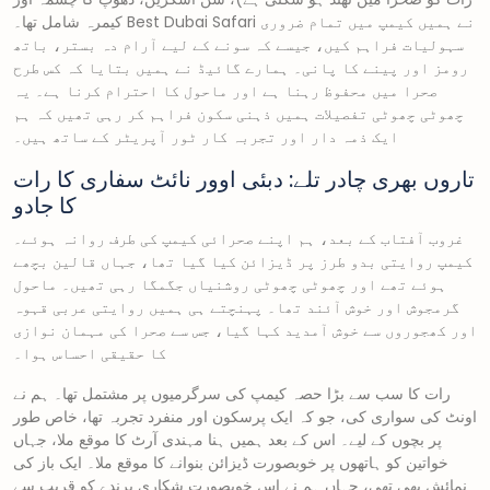
کیمرہ شامل تھا۔ Best Dubai Safari نے ہمیں کیمپ میں تمام ضروری
سہولیات فراہم کیں، جیسے کہ سونے کے لیے آرام دہ بستر، باتھ
رومز اور پینے کا پانی۔ ہمارے گائیڈ نے ہمیں بتایا کہ کس طرح
صحرا میں محفوظ رہنا ہے اور ماحول کا احترام کرنا ہے۔ یہ
چھوٹی چھوٹی تفصیلات ہمیں ذہنی سکون فراہم کر رہی تھیں کہ ہم
ایک ذمہ دار اور تجربہ کار ٹور آپریٹر کے ساتھ ہیں۔
تاروں بھری چادر تلے: دبئی اوور نائٹ سفاری کا رات
کا جادو
غروب آفتاب کے بعد، ہم اپنے صحرائی کیمپ کی طرف روانہ ہوئے۔
کیمپ روایتی بدو طرز پر ڈیزائن کیا گیا تھا، جہاں قالین بچھے
ہوئے تھے اور چھوٹی چھوٹی روشنیاں جگمگا رہی تھیں۔ ماحول
گرمجوش اور خوش آئند تھا۔ پہنچتے ہی ہمیں روایتی عربی قہوہ
اور کھجوروں سے خوش آمدید کہا گیا، جس سے صحرا کی مہمان نوازی
کا حقیقی احساس ہوا۔
رات کا سب سے بڑا حصہ کیمپ کی سرگرمیوں پر مشتمل تھا۔ ہم نے
اونٹ کی سواری کی، جو کہ ایک پرسکون اور منفرد تجربہ تھا، خاص طور
پر بچوں کے لیے۔ اس کے بعد ہمیں ہنا مہندی آرٹ کا موقع ملا، جہاں
خواتین کو ہاتھوں پر خوبصورت ڈیزائن بنوانے کا موقع ملا۔ ایک باز کی
نمائش بھی تھی، جہاں ہم نے اس خوبصورت شکاری پرندے کو قریب سے