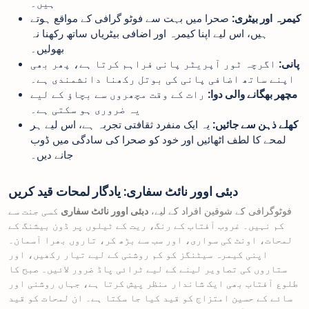
ہیں۔
کیمرہ اور بیٹری:
صحرا میں بہت سے فوٹو گرافی کے مواقع ہوتے
ہیں، اس لیے اپنا کیمرہ اور اضافی بیٹریاں ساتھ رکھنا نہ
بھولیں۔
پانی:
اگرچہ ٹور آپریٹر پانی فراہم کرتا ہے، پھر بھی
اپنے ساتھ اضافی پانی کی بوتل رکھنا دانشمندی ہے۔
مچھر بھگانے والی دوا:
رات کے وقت مچھروں سے بچاؤ کے لیے
یہ ضروری ہو سکتی ہے۔
کھلے ذہن سے جائیں:
یہ ایک منفرد ثقافتی تجربہ ہے، اس لیے ہر
لمحے کا لطف اٹھائیں اور خود کو صحرا کی سادگی میں ڈوب
جانے دیں۔
دبئی اوور نائٹ سفاری: یادگار لمحات قید کریں
فوٹوگرافی کے شوقین افراد کے لیے،
دبئی اوور نائٹ سفاری
کسی جنت سے
کم نہیں۔ غروب آفتاب کے رنگ، ریت کے ٹیلوں پر ڈون بیشنگ کے
لمحات، اونٹ کی سواری، اور سب سے بڑھ کر، تاروں بھرا آسمان۔
اپنی کیمرہ سیٹنگز کو کم روشنی کے لیے تیار رکھیں، اور
ستاروں کی تصاویر لینے کے لیے ٹرائی پاڈ ضرور لائیں۔ صبح کا
طلوع آفتاب بھی ایک شاندار منظر پیش کرتا ہے، جہاں روشنی اور
سائے کے حسین امتزاج کو قید کیا جا سکتا ہے۔ ان لمحات کو قید