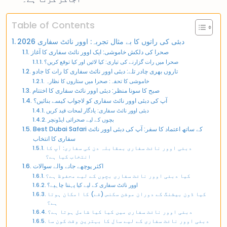
Table of Contents
دبئی کی راتوں کا بے مثال تجربہ: اوور نائٹ سفاری 2026
صحرا کی دلکش خاموشی: ایک اوور نائٹ سفاری کا آغاز
صحرا میں رات گزارنے کی تیاری: کیا لائیں اور کیا توقع کریں؟
تاروں بھری چادر تلے: دبئی اوور نائٹ سفاری کا رات کا جادو
خاموشی کا تحفہ: صحرا میں ستاروں کا نظارہ
صبح کا سونا منظر: دبئی اوور نائٹ سفاری کا اختتام
آپ کی دبئی اوور نائٹ سفاری کو لاجواب کیسے بنائیں؟
دبئی اوور نائٹ سفاری: یادگار لمحات قید کریں
بچوں کے لیے صحرائی ایڈونچر
Best Dubai Safari کے ساتھ اعتماد کا سفر: آپ کی دبئی اوور نائٹ
سفاری کا انتخاب
دبئی اوور نائٹ سفاری بمقابلہ دن کی سفاری: آپ کا
انتخاب کیا ہے؟
اکثر پوچھے جانے والے سوالات
کیا دبئی اوور نائٹ سفاری بچوں کے لیے محفوظ ہے؟
اوور نائٹ سفاری کے لیے کیا پہننا چاہیے؟
کیا ڈون بیشنگ کے دوران موشن سکنس (قے) کا امکان ہوتا
ہے؟
دبئی اوور نائٹ سفاری میں کیا کیا شامل ہوتا ہے؟
دبئی اوور نائٹ سفاری کے لیے سال کا بہترین وقت کون سا