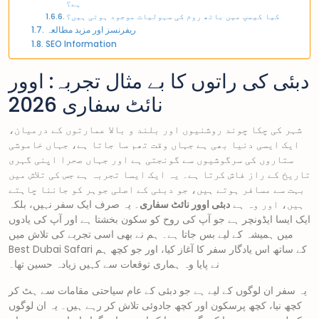
ہے؟
کیا کیمپ میں باتھ روم کی سہولیات موجود ہوتی ہیں؟
ریفرنسز اور مزید مطالعہ
SEO Information
دبئی کی راتوں کا بے مثال تجربہ: اوور
نائٹ سفاری 2026
شہر کی چکا چوند روشنیوں اور بلند و بالا عمارتوں کے درمیان،
ایک ایسی دنیا بھی ہے جہاں وقت تھم سا جاتا ہے، جہاں خاموشی
ستاروں کی سرگوشیوں سے گونجتی ہے اور جہاں صحرا اپنی گہری
تاریخ کے راز فاش کرتا ہے۔ یہ ایک ایسا تجربہ ہے جس کی تلاش میں
بہت سے مسافر ہوتے ہیں، جو دبئی کے اصلی جوہر کو جاننا چاہتے
ہیں، اور وہ ہے
دبئی اوور نائٹ سفاری
۔ یہ صرف ایک سفر نہیں، بلکہ
ایک ایسا ایڈونچر ہے جو آپ کی روح کو سکون بخشتا ہے اور آپ کی یادوں
میں ہمیشہ کے لیے بس جاتا ہے۔ ہم نے بھی اسی تجربے کی تلاش میں
Best Dubai Safari کے ساتھ اس یادگار سفر کا آغاز کیا، اور جو کچھ ہم
نے پایا وہ ہماری توقعات سے کہیں زیادہ حسین تھا۔
یہ سفر ان لوگوں کے لیے ہے جو دبئی کے عام سیاحتی مقامات سے ہٹ کر
کچھ نیا، کچھ پرسکون اور کچھ جادوئی تلاش کر رہے ہیں۔ یہ ان لوگوں