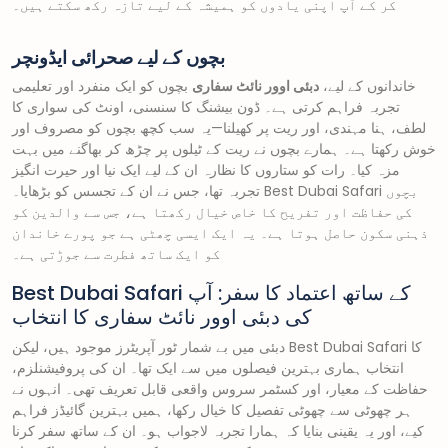
کر کے آپ اپنی یادوں کو ہمیشہ کے لیے تازہ رکھ سکتے ہیں۔
بچوں کے لیے صحرائی ایڈونچر
خاندانوں کے لیے،
دبئی اوور نائٹ سفاری
بچوں کو ایک منفرد اور تعلیمی
تجربہ فراہم کرتی ہے۔ ڈون بیشنگ کا سنسنی، اونٹ کی سواری کا
لطف، ہنا مہندی، اور ریت پر کھیلنا—یہ سب کچھ بچوں کو مصروف اور
خوش رکھتا ہے۔ ہمارے بچوں نے ریت کے ٹیلوں پر چڑھ کر بھاگنے میں بہت
مزہ کیا۔ رات کو ستاروں کا نظارہ ان کے لیے ایک نیا اور حیرت انگیز
تجربہ تھا، جس نے ان کے تجسس کو بڑھایا۔ Best Dubai Safari بچوں
کی حفاظت اور تفریح کا خاص خیال رکھتا ہے، جس سے والدین کو
ذہنی سکون حاصل ہوتا ہے۔ یہ ایک ایسی چھٹی ہے جو پورے خاندان
کو ایک ساتھ فطرت سے جوڑتی ہے۔
Best Dubai Safari کے ساتھ اعتماد کا سفر: آپ
کی دبئی اوور نائٹ سفاری کا انتخاب
دبئی میں بے شمار ٹور آپریٹرز موجود ہیں، لیکن Best Dubai Safari کا
انتخاب ہماری بہترین فیصلوں میں سے ایک تھا۔ ان کی پروفیشنلزم،
حفاظت کے معیار، اور کسٹمر سروس واقعی قابل تعریف تھی۔ انہوں نے
ہر چھوٹی سے چھوٹی تفصیل کا خیال رکھا، ہمیں بہترین گائیڈز فراہم
کیے، اور یہ یقینی بنایا کہ ہمارا تجربہ لاجواب ہو۔ ان کے ساتھ سفر کرنا