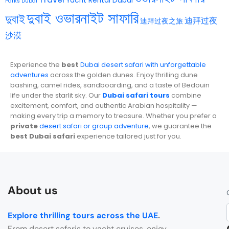
Yacht Rental Dubai
Parks Dubai
দুবাই ওভারনাইট সাফারি
দুবাই
迪拜过夜
迪拜过夜之旅
沙漠
Experience the
best
Dubai desert safari with unforgettable
adventures
across the golden dunes. Enjoy thrilling dune
bashing, camel rides, sandboarding, and a taste of Bedouin
life under the starlit sky. Our
Dubai safari tours
combine
excitement, comfort, and authentic Arabian hospitality —
making every trip a memory to treasure. Whether you prefer a
private
desert safari or group adventure
, we guarantee the
best Dubai safari
experience tailored just for you.
About us
Explore thrilling tours across the UAE
.
From desert safaris to yacht cruises, enjoy