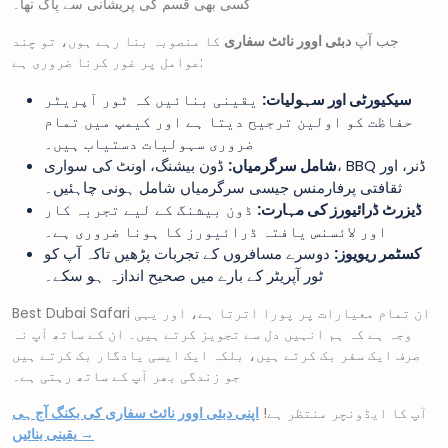
کسی بھی قسم کی پریشانی سے پاک تھا۔
جب آپ
دبئی اوور نائٹ سفاری
کا منصوبہ بنا رہے ہوں، تو چند
عوامل پر غور کرنا ضروری ہے:
سیکیورٹی اور سہولیات:
یقینی بنائیں کہ ٹور آپریٹر
حفاظت کو اولین ترجیح دیتا ہے اور کیمپ میں تمام
ضروری سہولیات دستیاب ہیں۔
شامل سرگرمیاں:
ڈون بیشنگ، اونٹ کی سواری، BBQ ڈنر، اور
ثقافتی پرفارمنس جیسی سرگرمیاں شامل ہونی چاہئیں۔
ڈیزرٹ ڈرائیورز کی مہارت:
ڈون بیشنگ کے لیے تجربہ کار
اور لائسنس یافتہ ڈرائیورز کا ہونا ضروری ہے۔
کسٹمر ریویوز:
دوسرے مسافروں کے تجربات پڑھیں تاکہ آپ کو
ٹور آپریٹر کے بارے میں صحیح اندازہ ہو سکے۔
Best Dubai Safari ان تمام معیارات پر پورا اترتا ہے، اور یہی
وجہ ہے کہ ہم انہیں دل سے تجویز کرتے ہیں۔ ان کے ساتھ آپ نہ
صرف ایک سفر بک کرتے ہیں، بلکہ ایک ایسی یادگار بک کرتے ہیں
جو زندگی بھر آپ کے ساتھ رہتی ہے۔
آپ کا ایڈونچر منتظر ہے!
اپنی دبئی اوور نائٹ سفاری کی بکنگ آج ہی
یقینی بنائیں →