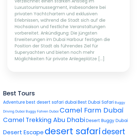
verzeichnet einen starken Anstieg im
Luxustourismussegment, insbesondere bei
privaten Yachtchartern und exklusiven
Erlebnissen, während die Stadt sich auf die
Hochsaison und festliche Veranstaltungen
vorbereitet. Ankündigung: Die jüngsten
Erweiterungen im Dubai Harbour festigen die
Position der Stadt als führendes Ziel für
Superyachten und bieten noch mehr
Möglichkeiten für private Anlegeplätze […]
Best Tours
Adventure
best desert safari dubai
Best Dubai Safari
Buggy
Camel Farm Dubai
Driving Dubai
Buggy Fahren Dubai
Camel Trekking Abu Dhabi
Desert Buggy Dubai
desert safari
desert
Desert Escape