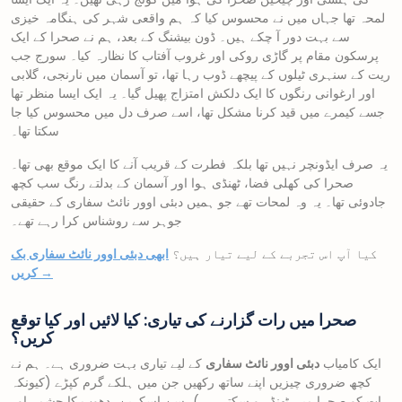
لمحہ تھا جہاں میں نے محسوس کیا کہ ہم واقعی شہر کی ہنگامہ خیزی
سے بہت دور آ چکے ہیں۔ ڈون بیشنگ کے بعد، ہم نے صحرا کے ایک
پرسکون مقام پر گاڑی روکی اور غروب آفتاب کا نظارہ کیا۔ سورج جب
ریت کے سنہری ٹیلوں کے پیچھے ڈوب رہا تھا، تو آسمان میں نارنجی، گلابی
اور ارغوانی رنگوں کا ایک دلکش امتزاج پھیل گیا۔ یہ ایک ایسا منظر تھا
جسے کیمرے میں قید کرنا مشکل تھا، اسے صرف دل میں محسوس کیا جا
سکتا تھا۔
یہ صرف ایڈونچر نہیں تھا بلکہ فطرت کے قریب آنے کا ایک موقع بھی تھا۔
صحرا کی کھلی فضا، ٹھنڈی ہوا اور آسمان کے بدلتے رنگ سب کچھ
جادوئی تھا۔ یہ وہ لمحات تھے جو ہمیں دبئی اوور نائٹ سفاری کے حقیقی
جوہر سے روشناس کرا رہے تھے۔
کیا آپ اس تجربے کے لیے تیار ہیں؟
ابھی دبئی اوور نائٹ سفاری بک
کریں →
صحرا میں رات گزارنے کی تیاری: کیا لائیں اور کیا توقع
کریں؟
ایک کامیاب
دبئی اوور نائٹ سفاری
کے لیے تیاری بہت ضروری ہے۔ ہم نے
کچھ ضروری چیزیں اپنے ساتھ رکھیں جن میں ہلکے گرم کپڑے (کیونکہ
رات کو صحرا میں ٹھنڈ ہو سکتی ہے)، سن اسکرین، دھوپ کا چشمہ اور