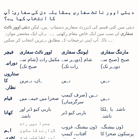
دبئی اوور نائٹ سفاری بمقابلہ دن کی سفاری: آپ
کا انتخاب کیا ہے؟
دبئی میں کئی قسم کی ڈیزرٹ سفاریز دستیاب ہیں، لیکن
دبئی اوور نائٹ
سفاری
ان سب میں ایک خاص مقام رکھتی ہے۔ یہاں ایک مختصر موازنہ
ہے تاکہ آپ اپنی ترجیحات کے مطابق بہترین انتخاب کر سکیں:
مارننگ سفاری
ایوننگ سفاری
اوور نائٹ سفاری
فیچر
صبح (صبح سے
شام (دوپہر سے
مکمل رات (شام سے
دورانیہ
دوپہر تک)
رات تک)
صبح تک)
ستاروں
نہیں
نہیں
ہاں، بہترین
کا
نظارہ
نہیں (صرف کیمپ
نہیں
صحرا میں خیمے میں
قیام
سرگرمیاں)
ناشتہ یا ہلکا
باربی کیو ڈنر اور
باربی کیو ڈنر
کھانا
ناشتہ
ناشتہ
صحرا میں رات
ڈون بیشنگ،
ڈون بیشنگ، غروب
گزارنے کا سکون
اہم
پرسکون صحرا کا
آفتاب، کیمپ
اور ثقافتی غرق
تجربہ