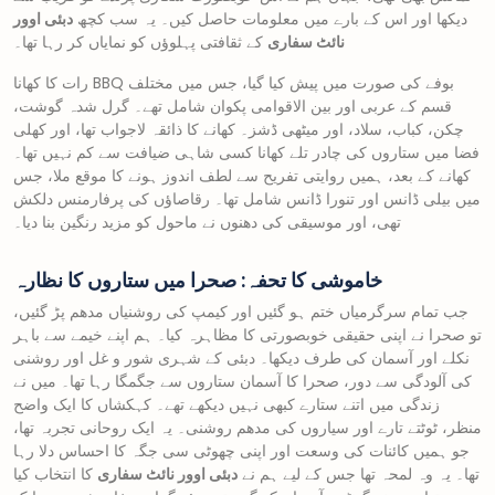
دیکھا اور اس کے بارے میں معلومات حاصل کیں۔ یہ سب کچھ
دبئی اوور
نائٹ سفاری
کے ثقافتی پہلوؤں کو نمایاں کر رہا تھا۔
رات کا کھانا BBQ بوفے کی صورت میں پیش کیا گیا، جس میں مختلف
قسم کے عربی اور بین الاقوامی پکوان شامل تھے۔ گرل شدہ گوشت،
چکن، کباب، سلاد، اور میٹھی ڈشز۔ کھانے کا ذائقہ لاجواب تھا، اور کھلی
فضا میں ستاروں کی چادر تلے کھانا کسی شاہی ضیافت سے کم نہیں تھا۔
کھانے کے بعد، ہمیں روایتی تفریح سے لطف اندوز ہونے کا موقع ملا، جس
میں بیلی ڈانس اور تنورا ڈانس شامل تھا۔ رقاصاؤں کی پرفارمنس دلکش
تھی، اور موسیقی کی دھنوں نے ماحول کو مزید رنگین بنا دیا۔
خاموشی کا تحفہ: صحرا میں ستاروں کا نظارہ
جب تمام سرگرمیاں ختم ہو گئیں اور کیمپ کی روشنیاں مدھم پڑ گئیں،
تو صحرا نے اپنی حقیقی خوبصورتی کا مظاہرہ کیا۔ ہم اپنے خیمے سے باہر
نکلے اور آسمان کی طرف دیکھا۔ دبئی کے شہری شور و غل اور روشنی
کی آلودگی سے دور، صحرا کا آسمان ستاروں سے جگمگا رہا تھا۔ میں نے
زندگی میں اتنے ستارے کبھی نہیں دیکھے تھے۔ کہکشاں کا ایک واضح
منظر، ٹوٹتے تارے اور سیاروں کی مدھم روشنی۔ یہ ایک روحانی تجربہ تھا،
جو ہمیں کائنات کی وسعت اور اپنی چھوٹی سی جگہ کا احساس دلا رہا
تھا۔ یہ وہ لمحہ تھا جس کے لیے ہم نے
دبئی اوور نائٹ سفاری
کا انتخاب کیا