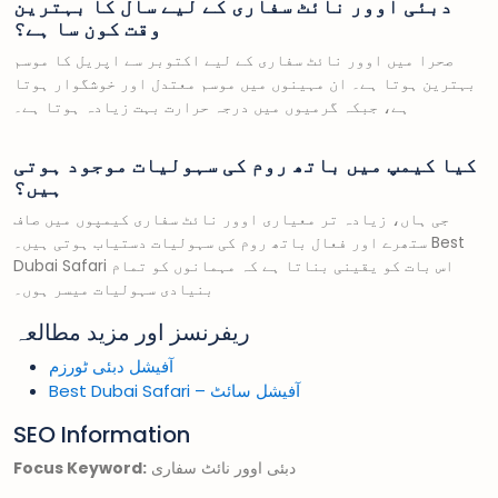
دبئی اوور نائٹ سفاری کے لیے سال کا بہترین
وقت کون سا ہے؟
صحرا میں اوور نائٹ سفاری کے لیے اکتوبر سے اپریل کا موسم
بہترین ہوتا ہے۔ ان مہینوں میں موسم معتدل اور خوشگوار ہوتا
ہے، جبکہ گرمیوں میں درجہ حرارت بہت زیادہ ہوتا ہے۔
کیا کیمپ میں باتھ روم کی سہولیات موجود ہوتی
ہیں؟
جی ہاں، زیادہ تر معیاری اوور نائٹ سفاری کیمپوں میں صاف
ستھرے اور فعال باتھ روم کی سہولیات دستیاب ہوتی ہیں۔ Best
Dubai Safari اس بات کو یقینی بناتا ہے کہ مہمانوں کو تمام
بنیادی سہولیات میسر ہوں۔
ریفرنسز اور مزید مطالعہ
آفیشل دبئی ٹورزم
Best Dubai Safari – آفیشل سائٹ
SEO Information
دبئی اوور نائٹ سفاری
Focus Keyword: