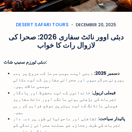
DESERT SAFARI TOURS
DECEMBER 20, 2025
دبئی اوور نائٹ سفاری 2026: صحرا کی
لازوال رات کا خواب
دبئی ٹورزم سنیپ شاٹ:
دسمبر 2025:
دبئی اپنے موسم سرما کے عروج پر ہے،
بیرونی سرگرمیوں اور صحرائی سفاریز کے لیے مثالی
موسمی حالات ہیں۔
فیملی ٹریول:
خاندانوں کے لیے محفوظ اور یادگار
تجربات کی بڑھتی ہوئی مانگ، اوور نائٹ سفاریز
فیملی بانڈنگ کے لیے بہترین موقع فراہم کر رہی
ہیں۔
پائیدار سیاحت:
ثقافتی اور ماحولیاتی طور پر ذمہ دار
تجربات کی طرف رجحان، جو مستند صحرائی زندگی کو
اجاگر کرتا ہے۔