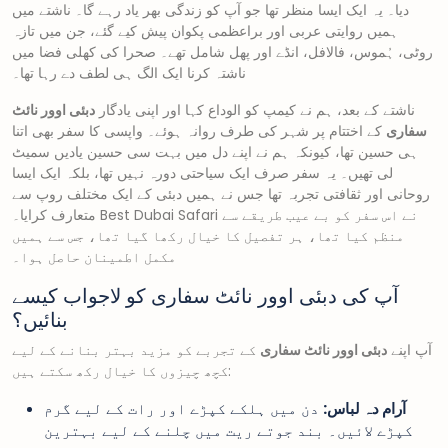
دیا۔ یہ ایک ایسا منظر تھا جو آپ کو زندگی بھر یاد رہے گا۔ ناشتے میں
ہمیں روایتی عربی اور براعظمی پکوان پیش کیے گئے، جن میں تازہ
روٹی، ہُموس، فالافل، انڈے اور پھل شامل تھے۔ صحرا کی کھلی فضا میں
ناشتہ کرنا ایک الگ ہی لطف دے رہا تھا۔
ناشتے کے بعد، ہم نے کیمپ کو الوداع کہا اور اپنی یادگار
دبئی اوور نائٹ
سفاری
کے اختتام پر شہر کی طرف روانہ ہوئے۔ واپسی کا سفر بھی اتنا
ہی حسین تھا، کیونکہ ہم نے اپنے دل میں بہت سی حسین یادیں سمیٹ
لی تھیں۔ یہ سفر صرف ایک سیاحتی دورہ نہیں تھا، بلکہ ایک ایسا
روحانی اور ثقافتی تجربہ تھا جس نے ہمیں دبئی کے ایک مختلف روپ سے
متعارف کرایا۔ Best Dubai Safari نے اس سفر کو بے عیب طریقے سے
منظم کیا تھا، ہر تفصیل کا خیال رکھا گیا تھا، جس سے ہمیں
مکمل اطمینان حاصل ہوا۔
آپ کی دبئی اوور نائٹ سفاری کو لاجواب کیسے
بنائیں؟
آپ اپنے
دبئی اوور نائٹ سفاری
کے تجربے کو مزید بہتر بنانے کے لیے
کچھ چیزوں کا خیال رکھ سکتے ہیں:
آرام دہ لباس:
دن میں ہلکے کپڑے اور رات کے لیے گرم
کپڑے لائیں۔ بند جوتے ریت میں چلنے کے لیے بہترین