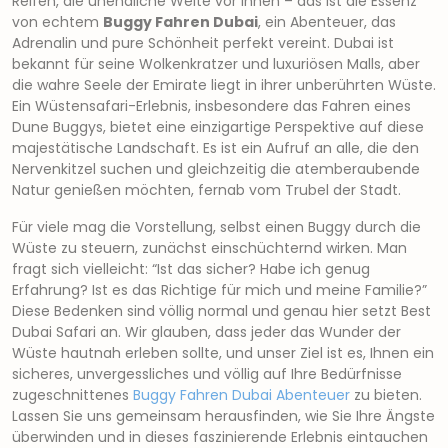
Reifen, die unendliche Weite vor Ihnen – das ist die Essenz
von echtem
Buggy Fahren Dubai
, ein Abenteuer, das
Adrenalin und pure Schönheit perfekt vereint. Dubai ist
bekannt für seine Wolkenkratzer und luxuriösen Malls, aber
die wahre Seele der Emirate liegt in ihrer unberührten Wüste.
Ein Wüstensafari-Erlebnis, insbesondere das Fahren eines
Dune Buggys, bietet eine einzigartige Perspektive auf diese
majestätische Landschaft. Es ist ein Aufruf an alle, die den
Nervenkitzel suchen und gleichzeitig die atemberaubende
Natur genießen möchten, fernab vom Trubel der Stadt.
Für viele mag die Vorstellung, selbst einen Buggy durch die
Wüste zu steuern, zunächst einschüchternd wirken. Man
fragt sich vielleicht: “Ist das sicher? Habe ich genug
Erfahrung? Ist es das Richtige für mich und meine Familie?”
Diese Bedenken sind völlig normal und genau hier setzt Best
Dubai Safari an. Wir glauben, dass jeder das Wunder der
Wüste hautnah erleben sollte, und unser Ziel ist es, Ihnen ein
sicheres, unvergessliches und völlig auf Ihre Bedürfnisse
zugeschnittenes
Buggy Fahren Dubai Abenteuer
zu bieten.
Lassen Sie uns gemeinsam herausfinden, wie Sie Ihre Ängste
überwinden und in dieses faszinierende Erlebnis eintauchen