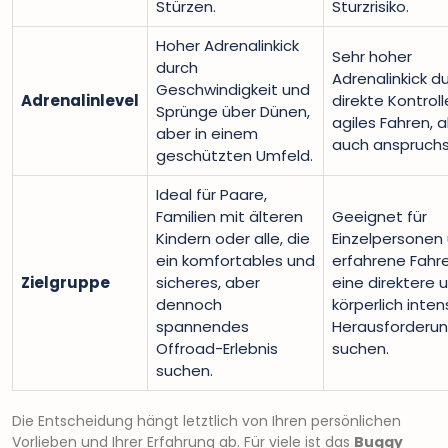
Stürzen.
Sturzrisiko.
Hoher Adrenalinkick
Sehr hoher
durch
Adrenalinkick d
Geschwindigkeit und
Adrenalinlevel
direkte Kontrol
Sprünge über Dünen,
agiles Fahren, 
aber in einem
auch anspruchsv
geschützten Umfeld.
Ideal für Paare,
Familien mit älteren
Geeignet für
Kindern oder alle, die
Einzelpersonen
ein komfortables und
erfahrene Fahre
Zielgruppe
sicheres, aber
eine direktere 
dennoch
körperlich inten
spannendes
Herausforderu
Offroad-Erlebnis
suchen.
suchen.
Die Entscheidung hängt letztlich von Ihren persönlichen
Vorlieben und Ihrer Erfahrung ab. Für viele ist das
Buggy