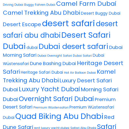
Camel Farm Dubai
Driving Dubai
Buggy Fahren Dubai
Camel Trekking Abu Dhabi
Desert Buggy Dubai
desert safari
desert
Desert Escape
Desert Safari
safari abu dhabi
Dubai
Dubai desert safari
Dubai
dubai
Morning Safari
Dubai
Dubai Overnight Safari
Dubai Safari
Heritage Desert
Dune Bashing Dubai
Wüstensafari
Safari
Kamel
Heritage Safari Dubai
Hot Air Balloon Dubai
Trekking Abu Dhabi
Luxury Desert Safari
Luxury Yacht Dubai
Dubai
Morning Safari
Overnight Safari Dubai
Dubai
Premium
Desert Safari
Premium Wüstensafari
Premium Wüstensafari
Quad Biking Abu Dhabi
Red
Dubai
Safari
Dune Safari
rent luxury yacht dubai
Safari Abu Dhabi