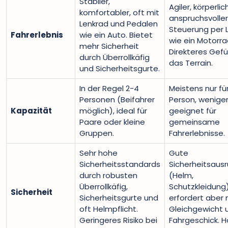
Stabiler,
Agiler, körperlic
komfortabler, oft mit
anspruchsvoller
Lenkrad und Pedalen
Steuerung per 
Fahrerlebnis
wie ein Auto. Bietet
wie ein Motorra
mehr Sicherheit
Direkteres Gefüh
durch Überrollkäfig
das Terrain.
und Sicherheitsgurte.
In der Regel 2-4
Meistens nur für
Personen (Beifahrer
Person, wenige
Kapazität
möglich), ideal für
geeignet für
Paare oder kleine
gemeinsame
Gruppen.
Fahrerlebnisse.
Sehr hohe
Gute
Sicherheitsstandards
Sicherheitsaus
durch robusten
(Helm,
Überrollkäfig,
Schutzkleidung)
Sicherheit
Sicherheitsgurte und
erfordert aber
oft Helmpflicht.
Gleichgewicht 
Geringeres Risiko bei
Fahrgeschick. 