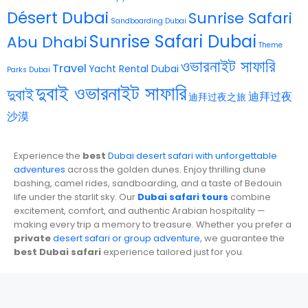
Désert Dubai
Sunrise Safari
Sandboarding Dubai
Sunrise Safari Dubai
Abu Dhabi
Theme
ওভারনাইট সাফারি
Travel
Yacht Rental Dubai
Parks Dubai
দুবাই ওভারনাইট সাফারি
দুবাই
迪拜过夜
迪拜过夜之旅
沙漠
Experience the
best
Dubai desert safari with unforgettable
adventures
across the golden dunes. Enjoy thrilling dune
bashing, camel rides, sandboarding, and a taste of Bedouin
life under the starlit sky. Our
Dubai safari tours
combine
excitement, comfort, and authentic Arabian hospitality —
making every trip a memory to treasure. Whether you prefer a
private
desert safari or group adventure
, we guarantee the
best Dubai safari
experience tailored just for you.