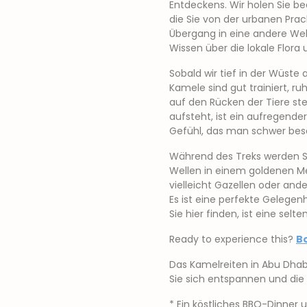
Entdeckens. Wir holen Sie be
die Sie von der urbanen Pracht
Übergang in eine andere Welt
Wissen über die lokale Flora
Sobald wir tief in der Wüst
Kamele sind gut trainiert, r
auf den Rücken der Tiere st
aufsteht, ist ein aufregende
Gefühl, das man schwer bes
Während des Treks werden S
Wellen in einem goldenen Me
vielleicht Gazellen oder ande
Es ist eine perfekte Gelegen
Sie hier finden, ist eine selt
Ready to experience this?
B
Das Kamelreiten in Abu Dhab
Sie sich entspannen und di
* Ein köstliches BBQ-Dinne