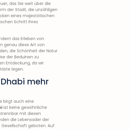
uer, das Sie weit über die
rm der Stadt, die unzähligen
Rücken eines majestätischen
chen Schritt Ihres
ondern das Erleben von
en genau diese Art von
nden, die Schönheit der Natur
eise der Beduinen zu
hen Entdeckung, da wir
äste legen.
u Dhabi mehr
e birgt auch eine
i
ist keine gewöhnliche
untrennbar mit diesen
enden die Lebensader der
 Gesellschaft geboten. Auf