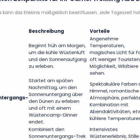
tts kann das Erlebnis maßgeblich beeinflussen. Jede Tageszeit 
Beschreibung
Vorteile
Angenehme
Beginnt früh am Morgen,
Temperaturen,
um die kühle Wüstenluft
magisches Licht für F
und den Sonnenaufgang
oft weniger Touristen
zu erleben.
Möglichkeit, Wildtiere
sehen.
Startet am späten
Spektakuläre Farben
Nachmittag, um den
Himmel, romantische
Sonnenuntergang über
ntergangs-
Atmosphäre, perfekt
den Dünen zu erleben
Kombination mit
und oft mit einem
Abendaktivitäten, et
Wüstencamp-Dinner
kühlere Temperaturen
endet.
Kombiniert den
Intensivstes
Sonnenuntergangs-Trek
Wüstenerlebnis, Stille