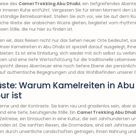
Reise des
Camel Trekking Abu Dhabi
, ein tiefgreifendes Abente
r inneren Ruhe entführt. Vergessen Sie für einen Moment den Lä
tändige Betriebsamkeit. Stellen Sie sich vor, wie Sie auf dem 
che Weite der arabischen Wüste gleiten, begleitet vom rhythmis
 Stille, die nur hier zu finden ist.
hen wir, dass Reisen nicht nur das Sehen neuer Orte bedeutet, s
ser Kamelreiten in Abu Dhabi ist speziell darauf ausgelegt, Ihn
ieten. Es ist eine Einladung, sich wieder mit sich selbst zu verbi
leben und eine tiefe Wertschätzung für die traditionelle Lebensw
spricht dieses Abenteuer eine noch tiefere Ebene der persönlic
 auf authentische Begegnungen und das Wohlbefinden unserer G
üste: Warum Kamelreiten in Ab
ur ist
treme und der Kontraste. Sie kann rau und gnadenlos sein, aber si
d eine tiefe, beruhigende Stille. Ein
Camel Trekking Abu Dhab
 Zeitreise, ein Eintauchen in eine Kultur, die seit Jahrhunderten 
den ist. Die sanften Riesen, die Dromedare, sind seit Jahrtaus
en durch unwirtliche Landschaften getragen, ihnen Nahrung und