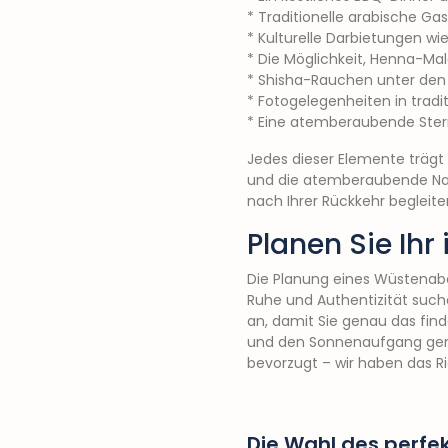
* Traditionelle arabische Ga
* Kulturelle Darbietungen w
* Die Möglichkeit, Henna-Ma
* Shisha-Rauchen unter den
* Fotogelegenheiten in trad
* Eine atemberaubende Ster
Jedes dieser Elemente trägt 
und die atemberaubende Natu
nach Ihrer Rückkehr begleite
Planen Sie Ihr
Die Planung eines Wüstenab
Ruhe und Authentizität suche
an, damit Sie genau das finde
und den Sonnenaufgang gen
bevorzugt – wir haben das Ric
Die Wahl des perfek