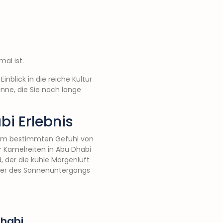
al ist.
nblick in die reiche Kultur
nne, die Sie noch lange
bi Erlebnis
nem bestimmten Gefühl von
r Kamelreiten in Abu Dhabi
d, der die kühle Morgenluft
mer des Sonnenuntergangs
Dhabi