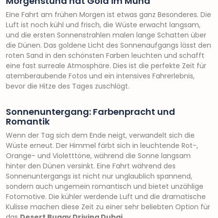
Morgenstund hat Gold im Mund
Eine Fahrt am frühen Morgen ist etwas ganz Besonderes. Die
Luft ist noch kühl und frisch, die Wüste erwacht langsam,
und die ersten Sonnenstrahlen malen lange Schatten über
die Dünen. Das goldene Licht des Sonnenaufgangs lässt den
roten Sand in den schönsten Farben leuchten und schafft
eine fast surreale Atmosphäre. Dies ist die perfekte Zeit für
atemberaubende Fotos und ein intensives Fahrerlebnis,
bevor die Hitze des Tages zuschlägt.
Sonnenuntergang: Farbenpracht und
Romantik
Wenn der Tag sich dem Ende neigt, verwandelt sich die
Wüste erneut. Der Himmel färbt sich in leuchtende Rot-,
Orange- und Violetttöne, während die Sonne langsam
hinter den Dünen versinkt. Eine Fahrt während des
Sonnenuntergangs ist nicht nur unglaublich spannend,
sondern auch ungemein romantisch und bietet unzählige
Fotomotive. Die kühler werdende Luft und die dramatische
Kulisse machen diese Zeit zu einer sehr beliebten Option für
das
Desert Buggy Driving Dubai
.