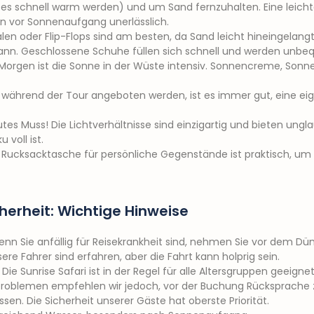
 schnell warm werden) und um Sand fernzuhalten. Eine leichte 
n vor Sonnenaufgang unerlässlich.
en oder Flip-Flops sind am besten, da Sand leicht hineingelang
ann. Geschlossene Schuhe füllen sich schnell und werden unbe
rgen ist die Sonne in der Wüste intensiv. Sonnencreme, Sonnenb
ährend der Tour angeboten werden, ist es immer gut, eine eig
lutes Muss! Die Lichtverhältnisse sind einzigartig und bieten ung
u voll ist.
e Rucksacktasche für persönliche Gegenstände ist praktisch, um 
herheit: Wichtige Hinweise
nn Sie anfällig für Reisekrankheit sind, nehmen Sie vor dem Dü
re Fahrer sind erfahren, aber die Fahrt kann holprig sein.
Die Sunrise Safari ist in der Regel für alle Altersgruppen geeignet
roblemen empfehlen wir jedoch, vor der Buchung Rücksprache zu
n. Die Sicherheit unserer Gäste hat oberste Priorität.