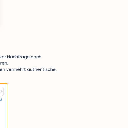
rker Nachfrage nach
ren.
hen vermehrt authentische,
6