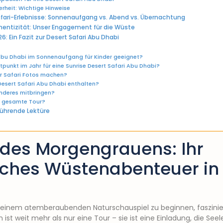
rheit: Wichtige Hinweise
fari-Erlebnisse: Sonnenaufgang vs. Abend vs. Übernachtung
hentizität: Unser Engagement für die Wüste
26: Ein Fazit zur Desert Safari Abu Dhabi
i Abu Dhabi im Sonnenaufgang für Kinder geeignet?
itpunkt im Jahr für eine Sunrise Desert Safari Abu Dhabi?
r Safari Fotos machen?
 Desert Safari Abu Dhabi enthalten?
nderes mitbringen?
e gesamte Tour?
ührende Lektüre
 des Morgengrauens: Ihr
iches Wüstenabenteuer in
t einem atemberaubenden Naturschauspiel zu beginnen, faszinier
st weit mehr als nur eine Tour – sie ist eine Einladung, die Seel