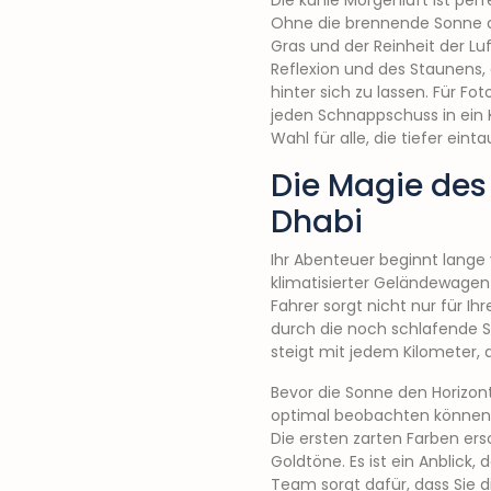
Die kühle Morgenluft ist per
Ohne die brennende Sonne d
Gras und der Reinheit der Lu
Reflexion und des Staunens,
hinter sich zu lassen. Für F
jeden Schnappschuss in ein 
Wahl für alle, die tiefer ein
Die Magie des 
Dhabi
Ihr Abenteuer beginnt lange
klimatisierter Geländewagen 
Fahrer sorgt nicht nur für Ih
durch die noch schlafende St
steigt mit jedem Kilometer,
Bevor die Sonne den Horizont
optimal beobachten können. H
Die ersten zarten Farben er
Goldtöne. Es ist ein Anblick
Team sorgt dafür, dass Sie 