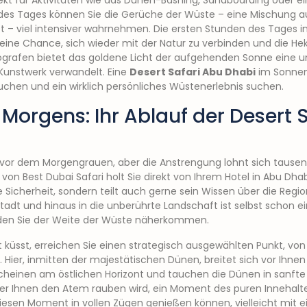
fekt für Aktivitäten wie das Dünen-Bashing, Sandboarding oder e
es Tages können Sie die Gerüche der Wüste – eine Mischung au
ft – viel intensiver wahrnehmen. Die ersten Stunden des Tages in
 eine Chance, sich wieder mit der Natur zu verbinden und die H
otografen bietet das goldene Licht der aufgehenden Sonne eine unv
Kunstwerk verwandelt. Eine
Desert Safari Abu Dhabi
im Sonnena
tauchen und ein wirklich persönliches Wüstenerlebnis suchen.
Morgens: Ihr Ablauf der Desert 
 vor dem Morgengrauen, aber die Anstrengung lohnt sich tausend
von Best Dubai Safari holt Sie direkt von Ihrem Hotel in Abu Dha
re Sicherheit, sondern teilt auch gerne sein Wissen über die Regi
adt und hinaus in die unberührte Landschaft ist selbst schon ei
 den Sie der Weite der Wüste näherkommen.
 küsst, erreichen Sie einen strategisch ausgewählten Punkt, vo
ier, inmitten der majestätischen Dünen, breitet sich vor Ihnen e
scheinen am östlichen Horizont und tauchen die Dünen in sanft
, der Ihnen den Atem rauben wird, ein Moment des puren Innehalt
diesen Moment in vollen Zügen genießen können, vielleicht mit 