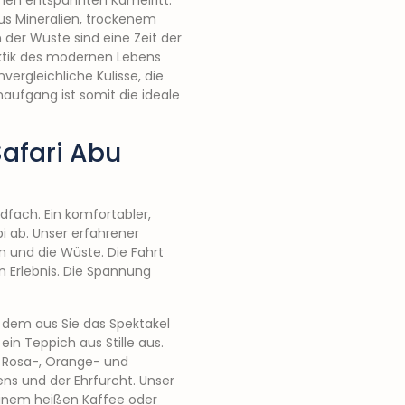
inen entspannten Kamelritt.
s Mineralien, trockenem
 der Wüste sind eine Zeit der
ektik des modernen Lebens
ergleichliche Kulisse, die
ufgang ist somit die ideale
Safari Abu
fach. Ein komfortabler,
bi ab. Unser erfahrener
on und die Wüste. Die Fahrt
n Erlebnis. Die Spannung
n dem aus Sie das Spektakel
in Teppich aus Stille aus.
e Rosa-, Orange- und
ens und der Ehrfurcht. Unser
einem heißen Kaffee oder