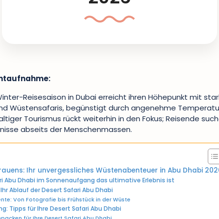
ntaufnahme:
inter-Reisesaison in Dubai erreicht ihren Höhepunkt mit sta
und Wüstensafaris, begünstigt durch angenehme Temperatu
tiger Tourismus rückt weiterhin in den Fokus; Reisende suc
nisse abseits der Menschenmassen.
auens: Ihr unvergessliches Wüstenabenteuer in Abu Dhabi 202
i Abu Dhabi im Sonnenaufgang das ultimative Erlebnis ist
Ihr Ablauf der Desert Safari Abu Dhabi
te: Von Fotografie bis Frühstück in der Wüste
: Tipps für Ihre Desert Safari Abu Dhabi
packen für Ihre Desert Safari Abu Dhabi