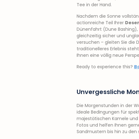
Tee in der Hand.
Nachdem die Sonne vollständ
actionreiche Teil Ihrer
Deser
Dünenfahrt (Dune Bashing), b
gleichzeitig sicher und ungl
versuchen – gleiten Sie die 
traditionelleres Erlebnis st
Ihnen eine völlig neue Pers
Ready to experience this?
B
Unvergessliche Mom
Die Morgenstunden in der Wü
ideale Bedingungen für spek
majestätischen Kamele und I
Fotos und helfen Ihnen gern
Sandmustern bis hin zu den 