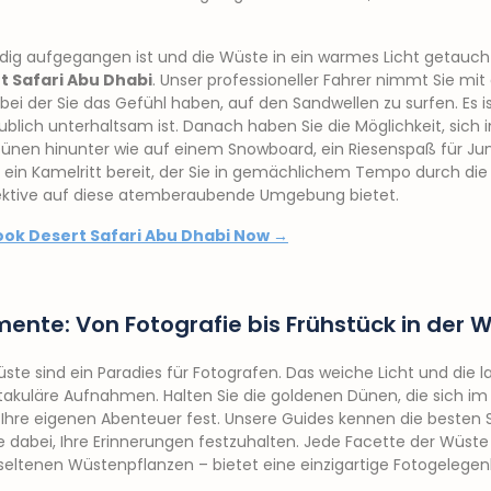
ig aufgegangen ist und die Wüste in ein warmes Licht getaucht
t Safari Abu Dhabi
. Unser professioneller Fahrer nimmt Sie mi
ei der Sie das Gefühl haben, auf den Sandwellen zu surfen. Es ist
aublich unterhaltsam ist. Danach haben Sie die Möglichkeit, sich
Dünen hinunter wie auf einem Snowboard, ein Riesenspaß für Jung
eht ein Kamelritt bereit, der Sie in gemächlichem Tempo durch d
pektive auf diese atemberaubende Umgebung bietet.
ook Desert Safari Abu Dhabi Now →
ente: Von Fotografie bis Frühstück in der 
ste sind ein Paradies für Fotografen. Das weiche Licht und die 
takuläre Aufnahmen. Halten Sie die goldenen Dünen, die sich im 
hre eigenen Abenteuer fest. Unsere Guides kennen die besten 
e dabei, Ihre Erinnerungen festzuhalten. Jede Facette der Wüste
seltenen Wüstenpflanzen – bietet eine einzigartige Fotogelegen