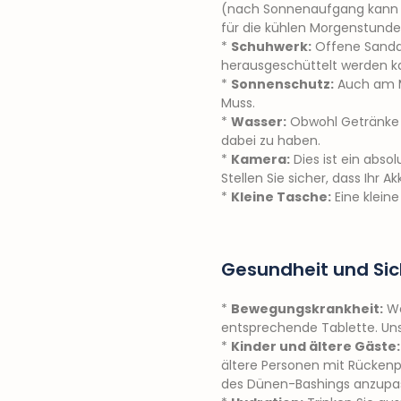
(nach Sonnenaufgang kann es
für die kühlen Morgenstunde
*
Schuhwerk:
Offene Sandal
herausgeschüttelt werden k
*
Sonnenschutz:
Auch am Mo
Muss.
*
Wasser:
Obwohl Getränke w
dabei zu haben.
*
Kamera:
Dies ist ein abso
Stellen Sie sicher, dass Ihr Akk
*
Kleine Tasche:
Eine klein
Gesundheit und Sic
*
Bewegungskrankheit:
We
entsprechende Tablette. Unse
*
Kinder und ältere Gäste:
ältere Personen mit Rückenp
des Dünen-Bashings anzupasse