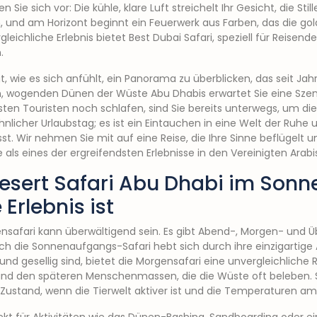
 Sie sich vor: Die kühle, klare Luft streichelt Ihr Gesicht, die Stille 
, und am Horizont beginnt ein Feuerwerk aus Farben, das die 
eichliche Erlebnis bietet Best Dubai Safari, speziell für Reisen
.
t, wie es sich anfühlt, ein Panorama zu überblicken, das seit J
en, wogenden Dünen der Wüste Abu Dhabis erwartet Sie eine Szen
ten Touristen noch schlafen, sind Sie bereits unterwegs, um di
hnlicher Urlaubstag; es ist ein Eintauchen in eine Welt der Ruhe
st. Wir nehmen Sie mit auf eine Reise, die Ihre Sinne beflügelt 
ls eines der ergreifendsten Erlebnisse in den Vereinigten Arabi
esert Safari Abu Dhabi im Son
 Erlebnis ist
ensafari kann überwältigend sein. Es gibt Abend-, Morgen- und 
och die Sonnenaufgangs-Safari hebt sich durch ihre einzigarti
und gesellig sind, bietet die Morgensafari eine unvergleichliche R
 und den späteren Menschenmassen, die die Wüste oft beleben. S
n Zustand, wenn die Tierwelt aktiver ist und die Temperaturen 