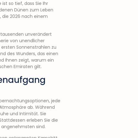
ist so tief, dass Sie Ihr
goldenen Dünen zum Leben
de, die 2026 nach einem
ahrtausenden unverändert
erie von unendlicher
e ersten Sonnenstrahlen zu
 und des Wunders, das einen
und Ihnen zeigt, warum ein
schen Emiraten gilt.
nenaufgang
Übernachtungsoptionen, jede
ge Atmosphäre ab. Während
uhe und Intimität. Sie
tattdessen erleben Sie die
am angenehmsten sind.