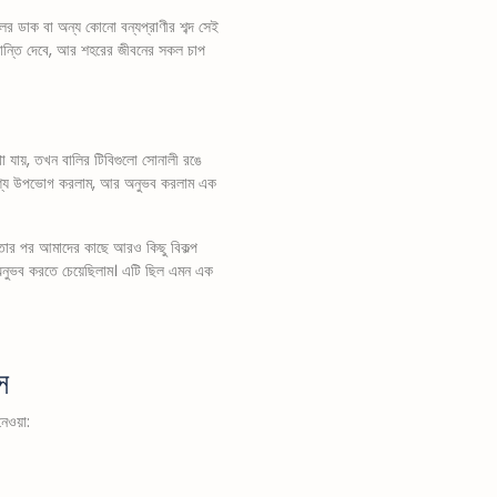
লের ডাক বা অন্য কোনো বন্যপ্রাণীর শব্দ সেই
শান্তি দেবে, আর শহরের জীবনের সকল চাপ
খা যায়, তখন বালির টিবিগুলো সোনালী রঙে
ই দৃশ্য উপভোগ করলাম, আর অনুভব করলাম এক
্তার পর আমাদের কাছে আরও কিছু বিকল্প
ষণ অনুভব করতে চেয়েছিলাম। এটি ছিল এমন এক
স
নেওয়া: