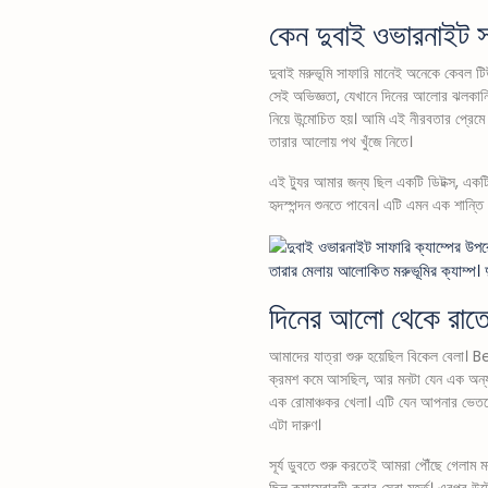
কেন দুবাই ওভারনাইট স
দুবাই মরুভূমি সাফারি মানেই অনেকে কেবল টিউ
সেই অভিজ্ঞতা, যেখানে দিনের আলোর ঝলকানি
নিয়ে উন্মোচিত হয়। আমি এই নীরবতার প্রেমে প
তারার আলোয় পথ খুঁজে নিতে।
এই ট্যুর আমার জন্য ছিল একটি ডিটক্স, একটি
হৃদস্পন্দন শুনতে পাবেন। এটি এমন এক শান্
তারার মেলায় আলোকিত মরুভূমির ক্যাম্প। 
দিনের আলো থেকে রাতের
আমাদের যাত্রা শুরু হয়েছিল বিকেল বেলা
ক্রমশ কমে আসছিল, আর মনটা যেন এক অন্য জ
এক রোমাঞ্চকর খেলা। এটি যেন আপনার ভেতরের
এটা দারুণ।
সূর্য ডুবতে শুরু করতেই আমরা পৌঁছে গেলাম 
ছিল ক্যামেরাবন্দী করার সেরা মুহূর্ত। এরপ