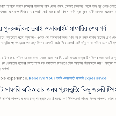
র উষ্ণতা আমাকে আরাম দিচ্ছিল। মরুভূমির রাত যেমন শান্ত, তেমনই রহস্যময়। মাঝে মাঝে দূর থেকে শেয়া
িজ্ঞতা আপনাকে শিখিয়ে দেবে কতটা ছোট আমরা এই বিশাল মহাবিশ্বের বুকে। এটি আপনার আত্মাকে 
ুনরুজ্জীবন: দুবাই ওভারনাইট সাফারির শেষ পর্ব
। সূর্যাস্তের মতো, সূর্যোদয়ও এখানে এক অসাধারণ দৃশ্য। যখন পূর্ব দিগন্তে প্রথম আলোর রেখা দে
 মরুভূমির প্রাণবন্ততা যেন নতুন দিনের আগমনী বার্তা নিয়ে আসে। আমি তাঁবু থেকে বেরিয়ে এসে এ
ট, কফি এবং চা পরিবেশন করা হলো। খোলা আকাশের নিচে এই সতেজ নাস্তা ছিল দিনের সেরা শুরু। নাস
ের এক শেষবারের সুযোগ। কিন্তু আমি বরং ক্যাম্পের চারপাশে হেঁটে মরুভূমির নীরবতাকে আরও কিছুক্
তুলেছিল।
dible experience.
Reserve Your দুবাই ওভারনাইট সাফারি Experience →
সাফারি অভিজ্ঞতার জন্য প্রস্তুতি: কিছু জরুরি টিপ
াফারি অভিজ্ঞতার জন্য কিছু প্রস্তুতি নেওয়া জরুরি। এই টিপসগুলো আমার নিজের অভিজ্ঞতা থেকে 