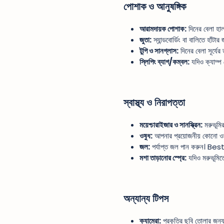
পোশাক ও আনুষঙ্গিক
আরামদায়ক পোশাক:
দিনের বেলা হাল
জুতা:
স্যান্ডবোর্ডিং বা বালিতে হাঁটা
টুপি ও সানগ্লাস:
দিনের বেলা সূর্যে
স্লিপিং ব্যাগ/কম্বল:
যদিও ক্যাম্প 
স্বাস্থ্য ও নিরাপত্তা
ময়েশ্চারাইজার ও সানস্ক্রিন:
মরুভূমির
ওষুধ:
আপনার প্রয়োজনীয় কোনো ওষ
জল:
পর্যাপ্ত জল পান করুন। Best
মশা তাড়ানোর স্প্রে:
যদিও মরুভূমিতে
অন্যান্য টিপস
ক্যামেরা:
প্রকৃতির ছবি তোলার জন্য