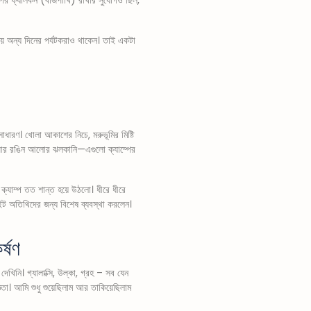
টায় অন্য দিনের পর্যটকরাও থাকেন। তাই একটা
াধারণ। খোলা আকাশের নিচে, মরুভূমির মিষ্টি
গান আর রঙিন আলোর ঝলকানি—এগুলো ক্যাম্পের
 ক্যাম্প তত শান্ত হয়ে উঠলো। ধীরে ধীরে
তিথিদের জন্য বিশেষ ব্যবস্থা করলেন।
র্ষণ
িনি। গ্যালাক্সি, উল্কা, গ্রহ – সব যেন
তা। আমি শুধু শুয়েছিলাম আর তাকিয়েছিলাম