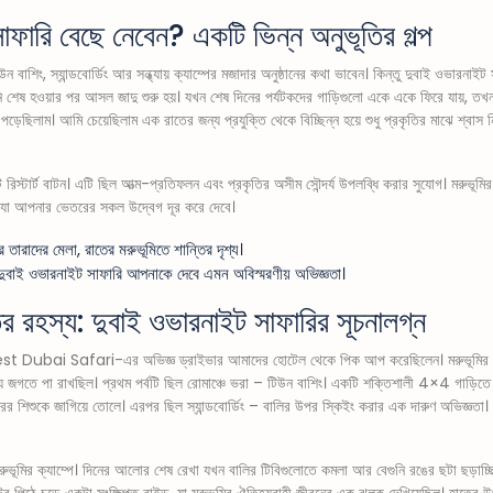
াফারি বেছে নেবেন? একটি ভিন্ন অনুভূতির গল্প
ন বাশিং, স্যান্ডবোর্ডিং আর সন্ধ্যায় ক্যাম্পের মজাদার অনুষ্ঠানের কথা ভাবেন। কিন্তু দুবাই ওভারনা
 শেষ হওয়ার পর আসল জাদু শুরু হয়। যখন শেষ দিনের পর্যটকদের গাড়িগুলো একে একে ফিরে যায়, তখন
ড়েছিলাম। আমি চেয়েছিলাম এক রাতের জন্য প্রযুক্তি থেকে বিচ্ছিন্ন হয়ে শুধু প্রকৃতির মাঝে শ্বাস 
 রিস্টার্ট বাটন। এটি ছিল আত্ম-প্রতিফলন এবং প্রকৃতির অসীম সৌন্দর্য উপলব্ধি করার সুযোগ। মরুভূ
তি যা আপনার ভেতরের সকল উদ্বেগ দূর করে দেবে।
দুবাই ওভারনাইট সাফারি আপনাকে দেবে এমন অবিস্মরণীয় অভিজ্ঞতা।
 রহস্য: দুবাই ওভারনাইট সাফারির সূচনালগ্ন
। Best Dubai Safari-এর অভিজ্ঞ ড্রাইভার আমাদের হোটেল থেকে পিক আপ করেছিলেন। মরুভূমির
গতে পা রাখছিল। প্রথম পর্বটি ছিল রোমাঞ্চে ভরা – টিউন বাশিং। একটি শক্তিশালী 4×4 গাড়িতে ক
 শিশুকে জাগিয়ে তোলে। এরপর ছিল স্যান্ডবোর্ডিং – বালির উপর স্কিইং করার এক দারুণ অভিজ্ঞতা। য
মরুভূমির ক্যাম্পে। দিনের আলোর শেষ রেখা যখন বালির টিবিগুলোতে কমলা আর বেগুনি রঙের ছটা ছড়াচ্
র উটের পিঠে চড়ে একটা সংক্ষিপ্ত রাইড, যা মরুভূমির ঐতিহ্যবাহী জীবনের এক ঝলক দেখিয়েছিল। হাতে