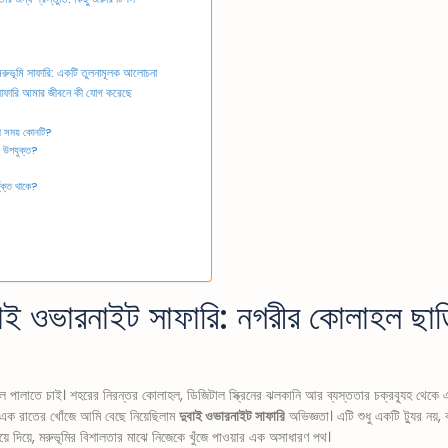
 মরুভূমি সাফারি: একটি তুলনামূলক আলোচনা
ট সাফারি আমার জীবনে কী যোগ করেছে
রা সময় কোনটি?
য উপযুক্ত?
ুক্ত থাকে?
ই ওভারনাইট সাফারি: নগরীর কোলাহল ছাড়
ল পালাতে চাই। শহরের নিরন্তর কোলাহল, ডিজিটাল স্ক্রিনের ঝলকানি আর ব্যস্ততার চক্রব্যূহ থেক
এক রাতের খোঁজে আমি বেছে নিয়েছিলাম
দুবাই ওভারনাইট সাফারি
অভিজ্ঞতা। এটি শুধু একটি ট্যুর নয়, 
য়ে দিয়ে, মরুভূমির বিশালতার মাঝে নিজেকে খুঁজে পাওয়ার এক অসাধারণ পথ।