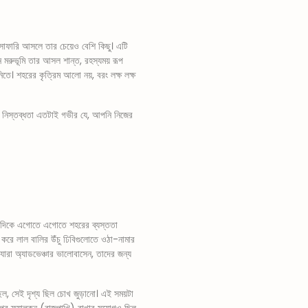
ইট সাফারি আসলে তার চেয়েও বেশি কিছু। এটি
 মরুভূমি তার আসল শান্ত, রহস্যময় রূপ
নিতে। শহরের কৃত্রিম আলো নয়, বরং লক্ষ লক্ষ
মির নিস্তব্ধতা এতটাই গভীর যে, আপনি নিজের
 দিকে এগোতে এগোতে শহরের ব্যস্ততা
রে লাল বালির উঁচু ঢিবিগুলোতে ওঠা-নামার
ারা অ্যাডভেঞ্চার ভালোবাসেন, তাদের জন্য
ছিল, সেই দৃশ্য ছিল চোখ জুড়ানো। এই সময়টা
র উপর ফ্যালকন (বাজপাখি) রাখার সুযোগও ছিল,