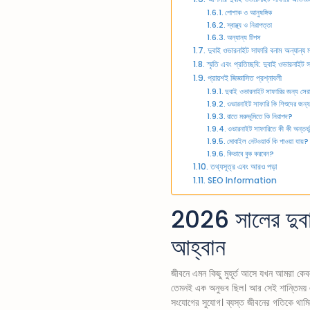
পোশাক ও আনুষঙ্গিক
স্বাস্থ্য ও নিরাপত্তা
অন্যান্য টিপস
দুবাই ওভারনাইট সাফারি বনাম অন্যান্য
স্মৃতি এবং প্রতিচ্ছবি: দুবাই ওভারনাই
প্রায়শই জিজ্ঞাসিত প্রশ্নাবলী
দুবাই ওভারনাইট সাফারির জন্য সে
ওভারনাইট সাফারি কি শিশুদের জন্
রাতে মরুভূমিতে কি নিরাপদ?
ওভারনাইট সাফারিতে কী কী অন্তর্ভ
মোবাইল নেটওয়ার্ক কি পাওয়া যায়?
কিভাবে বুক করবেন?
তথ্যসূত্র এবং আরও পড়া
SEO Information
2026 সালের দুবা
আহ্বান
জীবনে এমন কিছু মুহূর্ত আসে যখন আমরা কেব
তেমনই এক অনুভব ছিল। আর সেই শান্তিময় 
সংযোগের সুযোগ। ব্যস্ত জীবনের গতিকে থামি