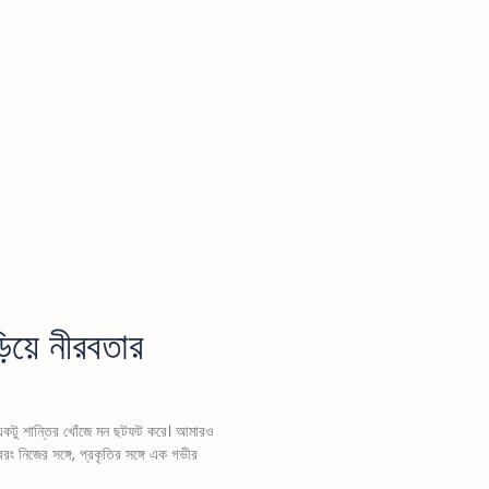
িয়ে নীরবতার
ে একটু শান্তির খোঁজে মন ছটফট করে। আমারও
বরং নিজের সঙ্গে, প্রকৃতির সঙ্গে এক গভীর