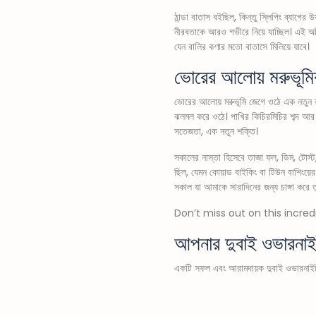
ঠান্ডা বাতাস বইছিল, কিন্তু স্লিপিং ব্যাগে
নীরবতাকে আরও গভীরে নিয়ে যাচ্ছিল। এই অভ
যেন বালির কণার মতো বাতাসে মিলিয়ে যাবে।
ভোরের আলোয় মরুভূমির প
ভোরের আলোয় মরুভূমি জেগে ওঠে এক নতুন রূপে
ঝলমল করে ওঠে। পাখির কিচিরমিচির শব্দ আর
সতেজতা, এক নতুন শক্তি।
সকালের নাস্তা হিসেবে তাজা ফল, ডিম, টোস্
ছিল, যেমন কোয়াড বাইকিং বা টিউন বাশিংয়
সকাল যা আমাকে সারাদিনের জন্য চাঙ্গা করে 
Don’t miss out on this incre
আপনার দুবাই ওভারনাইট 
একটি সফল এবং আরামদায়ক দুবাই ওভারনাইট স