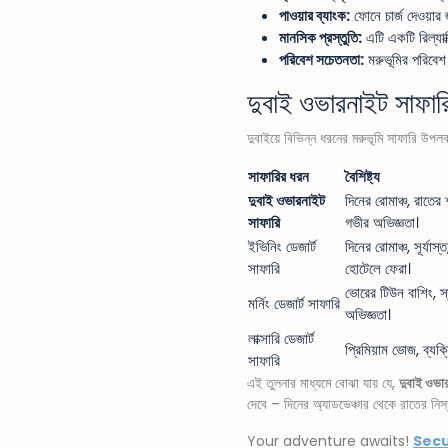
পাওয়ার ব্যাংক:
ফোনে চার্জ দেওয়ার জ
মানসিক প্রস্তুতি:
এটি একটি রিল্যাক
পরিবেশ সচেতনতা:
মরুভূমির পরিবেশ
দুবাই ওভারনাইট সাফার
দুবাইয়ে বিভিন্ন ধরনের মরুভূমি সাফারি উপ
সাফারির ধরন
বৈশিষ্ট্য
দুবাই ওভারনাইট
দিনের রোমাঞ্চ, রাতের 
সাফারি
গভীর অভিজ্ঞতা।
ইভিনিং ডেজার্ট
দিনের রোমাঞ্চ, সূর্যাস
সাফারি
হোটেলে ফেরা।
ভোরের টিউন বাশিং, স
মর্নিং ডেজার্ট সাফারি
অভিজ্ঞতা।
লাক্সারি ডেজার্ট
প্রিমিয়াম ভোজ, ব্যক
সাফারি
এই তুলনার মাধ্যমে বোঝা যায় যে,
দুবাই ওভা
দেবে – দিনের অ্যাডভেঞ্চার থেকে রাতের নিস্
Your adventure awaits!
Secur