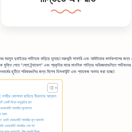
 মরসুম দুবাইয়ের পর্যটনকে বাড়িয়ে তুলছে। মরুভূমি সাফারি এবং আউটডোর কার্যকলাপের জন্য 
 মুক্তি পেতে “স্লো ট্র্যাভেল” এবং প্রকৃতির মাঝে মানসিক শান্তির অভিজ্ঞতাগুলিতে পর্যটকদের
ববর্ষের ছুটিতে পরিবারগুলির জন্য বিশেষ ডিসকাউন্ট এবং প্যাকেজ অফার করা হচ্ছে।
: নগরীর কোলাহল ছাড়িয়ে নীরবতার আহ্বান
? একটি ভিন্ন অনুভূতির গল্প
ওভারনাইট সাফারির সূচনালগ্ন
 স্বাদ
াত: দুবাই ওভারনাইট সাফারির মূল আকর্ষণ
বাই ওভারনাইট সাফারির শেষ পর্ব
র জন্য প্রস্তুতি: কিছু জরুরি টিপস