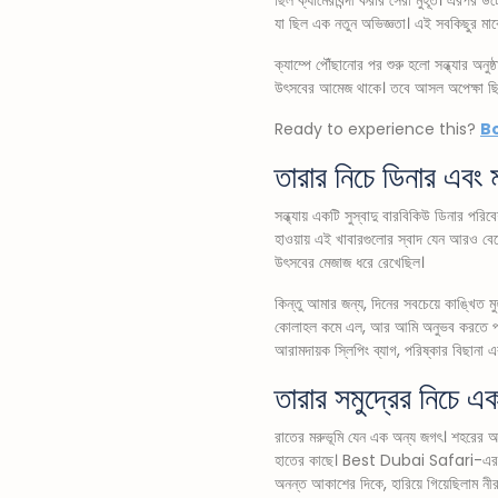
যা ছিল এক নতুন অভিজ্ঞতা। এই সবকিছুর মাঝ
ক্যাম্পে পৌঁছানোর পর শুরু হলো সন্ধ্যার অন
উৎসবের আমেজ থাকে। তবে আসল অপেক্ষা ছি
Ready to experience this?
Bo
তারার নিচে ডিনার এবং 
সন্ধ্যায় একটি সুস্বাদু বারবিকিউ ডিনার পরি
হাওয়ায় এই খাবারগুলোর স্বাদ যেন আরও বেড়ে
উৎসবের মেজাজ ধরে রেখেছিল।
কিন্তু আমার জন্য, দিনের সবচেয়ে কাঙ্খিত ম
কোলাহল কমে এল, আর আমি অনুভব করতে পা
আরামদায়ক স্লিপিং ব্যাগ, পরিষ্কার বিছানা এব
তারার সমুদ্রের নিচে এ
রাতের মরুভূমি যেন এক অন্য জগৎ। শহরের আল
হাতের কাছে। Best Dubai Safari-এর গাইড আ
অনন্ত আকাশের দিকে, হারিয়ে গিয়েছিলাম নী