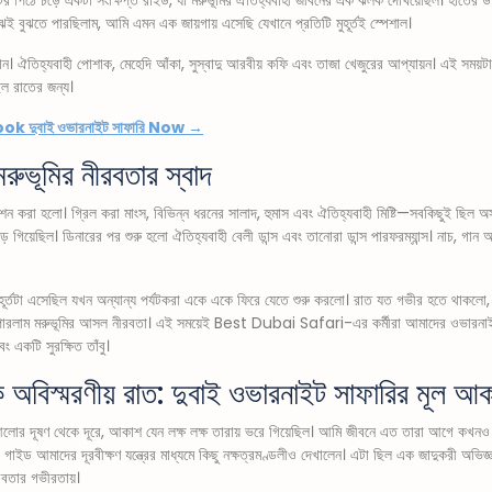
েই বুঝতে পারছিলাম, আমি এমন এক জায়গায় এসেছি যেখানে প্রতিটি মুহূর্তই স্পেশাল।
ুষ্ঠান। ঐতিহ্যবাহী পোশাক, মেহেদি আঁকা, সুস্বাদু আরবীয় কফি এবং তাজা খেজুরের আপ্যায়ন। এই সময়
ল রাতের জন্য।
ok দুবাই ওভারনাইট সাফারি Now →
মরুভূমির নীরবতার স্বাদ
বেশন করা হলো। গ্রিল করা মাংস, বিভিন্ন ধরনের সালাদ, হুমাস এবং ঐতিহ্যবাহী মিষ্টি—সবকিছুই ছিল অস
 গিয়েছিল। ডিনারের পর শুরু হলো ঐতিহ্যবাহী বেলী ডান্স এবং তানোরা ডান্স পারফরম্যান্স। নাচ, 
ুহূর্তটা এসেছিল যখন অন্যান্য পর্যটকরা একে একে ফিরে যেতে শুরু করলো। রাত যত গভীর হতে থাকলো,
রলাম মরুভূমির আসল নীরবতা। এই সময়েই Best Dubai Safari-এর কর্মীরা আমাদের ওভারনাইট অ
ং একটি সুরক্ষিত তাঁবু।
ক অবিস্মরণীয় রাত: দুবাই ওভারনাইট সাফারির মূল আক
োর দূষণ থেকে দূরে, আকাশ যেন লক্ষ লক্ষ তারায় ভরে গিয়েছিল। আমি জীবনে এত তারা আগে কখনও দেখ
মাদের দূরবীক্ষণ যন্ত্রের মাধ্যমে কিছু নক্ষত্রমণ্ডলীও দেখালেন। এটা ছিল এক জাদুকরী অভিজ্ঞ
রবতার গভীরতায়।