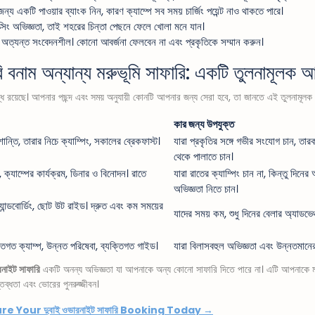
ন্য একটি পাওয়ার ব্যাংক নিন, কারণ ক্যাম্পে সব সময় চার্জিং পয়েন্ট নাও থাকতে পারে।
্সিং অভিজ্ঞতা, তাই শহরের চিন্তা পেছনে ফেলে খোলা মনে যান।
 অত্যন্ত সংবেদনশীল। কোনো আবর্জনা ফেলবেন না এবং প্রকৃতিকে সম্মান করুন।
ি বনাম অন্যান্য মরুভূমি সাফারি: একটি তুলনামূলক 
লব্ধ রয়েছে। আপনার পছন্দ এবং সময় অনুযায়ী কোনটি আপনার জন্য সেরা হবে, তা জানতে এই তুলনামূল
কার জন্য উপযুক্ত
শান্তি, তারার নিচে ক্যাম্পিং, সকালের ব্রেকফাস্ট।
যারা প্রকৃতির সঙ্গে গভীর সংযোগ চান, ত
থেকে পালাতে চান।
্ত, ক্যাম্পের কার্যক্রম, ডিনার ও বিনোদন। রাতে
যারা রাতের ক্যাম্পিং চান না, কিন্তু দিনের
অভিজ্ঞতা নিতে চান।
্যান্ডবোর্ডিং, ছোট উট রাইড। দ্রুত এবং কম সময়ের
যাদের সময় কম, শুধু দিনের বেলার অ্যাডভেঞ্
্তিগত ক্যাম্প, উন্নত পরিষেবা, ব্যক্তিগত গাইড।
যারা বিলাসবহুল অভিজ্ঞতা এবং উন্নতমানে
রনাইট সাফারি
একটি অনন্য অভিজ্ঞতা যা আপনাকে অন্য কোনো সাফারি দিতে পারে না। এটি আপনাকে মর
তব্ধতা এবং ভোরের পুনরুজ্জীবন।
e Your দুবাই ওভারনাইট সাফারি Booking Today →