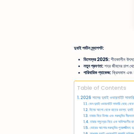
দুবাই পর্যটন স্ন্যাপশট:
ডিসেম্বর 2025:
শীতকালীন উৎসবের
নতুন প্রবণতা:
শহর জীবনের চাপ থেকে
পারিবারিক প্যাকেজ:
ক্রিসমাস এবং ন
Table of Contents
2026 সালের দুবাই ওভারনাইট সাফারি
কেন দুবাই ওভারনাইট সাফারি বেছে নেবেন
দিনের আলো থেকে রাতের রহস্য: দুবাই 
তারার নিচে ডিনার এবং মরুভূমির নীরবতার
তারার সমুদ্রের নিচে এক অবিস্মরণীয় র
ভোরের আলোয় মরুভূমির পুনরুজ্জীবন: দু
আপনার দুবাই ওভারনাইট সাফারি অভিজ্ঞতা