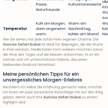
all
Paare,
Kulturinteressierte
int
Naturfreunde
Wü
su
Kühl am Morgen,
Warm am
Wa
Temperatur
dann angenehm
Nachmittag,
küh
warm
kühler am Abend
Na
Wie Sie sehen, hat jede Safari ihren eigenen Charme. Die
Sunrise Safari Dubai
ist ideal für diejenigen, die die Wüste
in ihrer reinsten, friedlichsten Form erleben möchten, bevor
die Hitze des Tages und die Massen ankommen. Es ist ein
intimes und oft unterschätztes Erlebnis, das einen
bleibenden Eindruck hinterlässt.
Meine persönlichen Tipps für ein
unvergessliches Morgen-Erlebnis
Nachdem ich selbst die Erfahrung gemacht habe, möchte
ich Ihnen ein paar persönliche Ratschläge mit auf den Weg
geben, damit auch Ihre
Sunrise Safari Dubai
zu einem
Highlight wird: