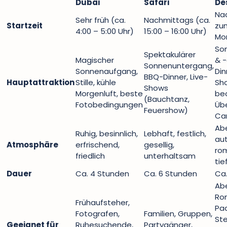
Dubai
Safari
De
Na
Sehr früh (ca.
Nachmittags (ca.
Startzeit
zu
4:00 – 5:00 Uhr)
15:00 – 16:00 Uhr)
Mo
So
Spektakulärer
Magischer
& 
Sonnenuntergang,
Sonnenaufgang,
Din
BBQ-Dinner, Live-
Hauptattraktion
Stille, kühle
Sh
Shows
Morgenluft, beste
be
(Bauchtanz,
Fotobedingungen
Üb
Feuershow)
Ca
Abe
Ruhig, besinnlich,
Lebhaft, festlich,
aut
Atmosphäre
erfrischend,
gesellig,
rom
friedlich
unterhaltsam
ti
Dauer
Ca. 4 Stunden
Ca. 6 Stunden
Ca.
Abe
Rom
Frühaufsteher,
Paa
Fotografen,
Familien, Gruppen,
Ste
Geeignet für
Ruhesuchende,
Partygänger,