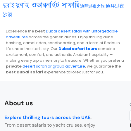
দুবাই ওভারনাইট সাফারি
দুবাই
迪拜过夜
迪拜过夜之旅
沙漠
Experience the
best
Dubai desert safari with unforgettable
adventures
across the golden dunes. Enjoy thrilling dune
bashing, camel rides, sandboarding, and a taste of Bedouin
life under the starlit sky. Our
Dubai safari tours
combine
excitement, comfort, and authentic Arabian hospitality —
making every trip a memory to treasure. Whether you prefer a
private
desert safari or group adventure
, we guarantee the
best Dubai safari
experience tailored just for you.
About us
Explore thrilling tours across the UAE
.
From desert safaris to yacht cruises, enjoy