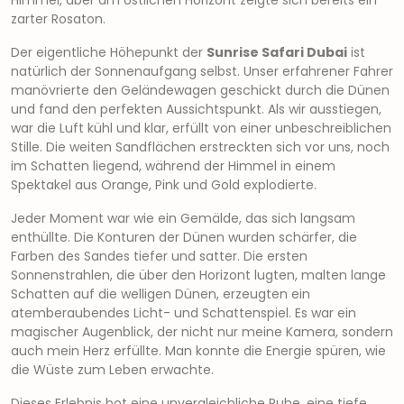
Himmel, aber am östlichen Horizont zeigte sich bereits ein
zarter Rosaton.
Der eigentliche Höhepunkt der
Sunrise Safari Dubai
ist
natürlich der Sonnenaufgang selbst. Unser erfahrener Fahrer
manövrierte den Geländewagen geschickt durch die Dünen
und fand den perfekten Aussichtspunkt. Als wir ausstiegen,
war die Luft kühl und klar, erfüllt von einer unbeschreiblichen
Stille. Die weiten Sandflächen erstreckten sich vor uns, noch
im Schatten liegend, während der Himmel in einem
Spektakel aus Orange, Pink und Gold explodierte.
Jeder Moment war wie ein Gemälde, das sich langsam
enthüllte. Die Konturen der Dünen wurden schärfer, die
Farben des Sandes tiefer und satter. Die ersten
Sonnenstrahlen, die über den Horizont lugten, malten lange
Schatten auf die welligen Dünen, erzeugten ein
atemberaubendes Licht- und Schattenspiel. Es war ein
magischer Augenblick, der nicht nur meine Kamera, sondern
auch mein Herz erfüllte. Man konnte die Energie spüren, wie
die Wüste zum Leben erwachte.
Dieses Erlebnis bot eine unvergleichliche Ruhe, eine tiefe