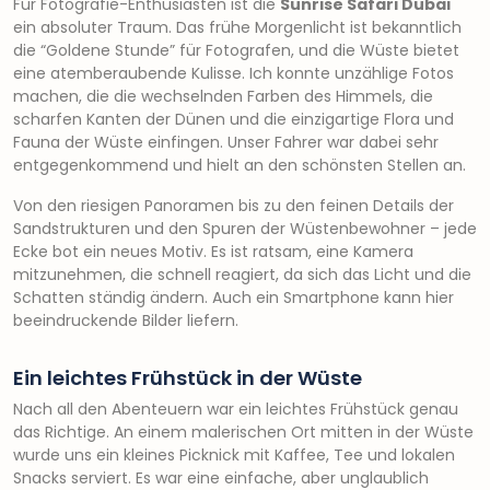
Für Fotografie-Enthusiasten ist die
Sunrise Safari Dubai
ein absoluter Traum. Das frühe Morgenlicht ist bekanntlich
die “Goldene Stunde” für Fotografen, und die Wüste bietet
eine atemberaubende Kulisse. Ich konnte unzählige Fotos
machen, die die wechselnden Farben des Himmels, die
scharfen Kanten der Dünen und die einzigartige Flora und
Fauna der Wüste einfingen. Unser Fahrer war dabei sehr
entgegenkommend und hielt an den schönsten Stellen an.
Von den riesigen Panoramen bis zu den feinen Details der
Sandstrukturen und den Spuren der Wüstenbewohner – jede
Ecke bot ein neues Motiv. Es ist ratsam, eine Kamera
mitzunehmen, die schnell reagiert, da sich das Licht und die
Schatten ständig ändern. Auch ein Smartphone kann hier
beeindruckende Bilder liefern.
Ein leichtes Frühstück in der Wüste
Nach all den Abenteuern war ein leichtes Frühstück genau
das Richtige. An einem malerischen Ort mitten in der Wüste
wurde uns ein kleines Picknick mit Kaffee, Tee und lokalen
Snacks serviert. Es war eine einfache, aber unglaublich