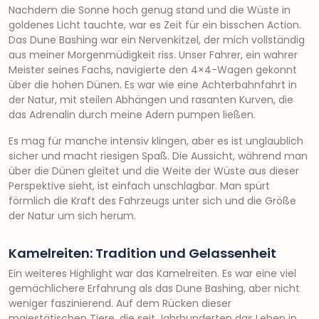
Nachdem die Sonne hoch genug stand und die Wüste in
goldenes Licht tauchte, war es Zeit für ein bisschen Action.
Das Dune Bashing war ein Nervenkitzel, der mich vollständig
aus meiner Morgenmüdigkeit riss. Unser Fahrer, ein wahrer
Meister seines Fachs, navigierte den 4×4-Wagen gekonnt
über die hohen Dünen. Es war wie eine Achterbahnfahrt in
der Natur, mit steilen Abhängen und rasanten Kurven, die
das Adrenalin durch meine Adern pumpen ließen.
Es mag für manche intensiv klingen, aber es ist unglaublich
sicher und macht riesigen Spaß. Die Aussicht, während man
über die Dünen gleitet und die Weite der Wüste aus dieser
Perspektive sieht, ist einfach unschlagbar. Man spürt
förmlich die Kraft des Fahrzeugs unter sich und die Größe
der Natur um sich herum.
Kamelreiten: Tradition und Gelassenheit
Ein weiteres Highlight war das Kamelreiten. Es war eine viel
gemächlichere Erfahrung als das Dune Bashing, aber nicht
weniger faszinierend. Auf dem Rücken dieser
majestätischen Tiere, die seit Jahrhunderten das Leben in