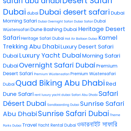
Desert Safari
safari abu dhabi
Dubai
Dubai desert safari
Dubai
dubai
Morning Safari
Dubai
Dubai Overnight Safari
Dubai Safari
Heritage Desert
Dune Bashing Dubai
Wüstensafari
Safari
Kamel
Heritage Safari Dubai
Hot Air Balloon Dubai
Trekking Abu Dhabi
Luxury Desert Safari
Luxury Yacht Dubai
Dubai
Morning Safari
Overnight Safari Dubai
Dubai
Premium
Desert Safari
Premium Wüstensafari
Premium Wüstensafari
Quad Biking Abu Dhabi
Red
Dubai
Safari
Dune Safari
rent luxury yacht dubai
Safari Abu Dhabi
Désert Dubai
Sunrise Safari
Sandboarding Dubai
Sunrise Safari Dubai
Abu Dhabi
Theme
ওভারনাইট সাফারি
Travel
Yacht Rental Dubai
Parks Dubai