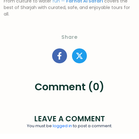
From culture to water
fun —
Farhat Al Safari
covers the
best of Sharjah with curated, safe, and enjoyable tours for
all.
Share
Comment (0)
LEAVE A COMMENT
You must be
logged in
to post a comment.