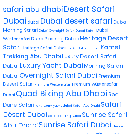
Desert Safari
safari abu dhabi
Dubai
Dubai desert safari
Dubai
dubai
Morning Safari
Dubai
Dubai Overnight Safari
Dubai Safari
Heritage Desert
Dune Bashing Dubai
Wüstensafari
Safari
Kamel
Heritage Safari Dubai
Hot Air Balloon Dubai
Trekking Abu Dhabi
Luxury Desert Safari
Luxury Yacht Dubai
Dubai
Morning Safari
Overnight Safari Dubai
Dubai
Premium
Desert Safari
Premium Wüstensafari
Premium Wüstensafari
Quad Biking Abu Dhabi
Red
Dubai
Safari
Dune Safari
rent luxury yacht dubai
Safari Abu Dhabi
Désert Dubai
Sunrise Safari
Sandboarding Dubai
Sunrise Safari Dubai
Abu Dhabi
Theme