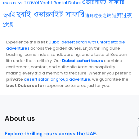
ওভারনাইট সাফারি
Travel
Yacht Rental Dubai
Parks Dubai
দুবাই ওভারনাইট সাফারি
দুবাই
迪拜过夜
迪拜过夜之旅
沙漠
Experience the
best
Dubai desert safari with unforgettable
adventures
across the golden dunes. Enjoy thrilling dune
bashing, camel rides, sandboarding, and a taste of Bedouin
life under the starlit sky. Our
Dubai safari tours
combine
excitement, comfort, and authentic Arabian hospitality —
making every trip a memory to treasure. Whether you prefer a
private
desert safari or group adventure
, we guarantee the
best Dubai safari
experience tailored just for you.
About us
Explore thrilling tours across the UAE
.